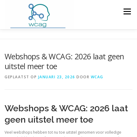
Ga
naar
Menu
de
inhoud
HOME
WCAG RICHTLIJNEN
Webshops & WCAG: 2026 laat geen
uitstel meer toe
WCAG CHECKER / VALIDATOR
BLOG
GEPLAATST OP
JANUARI 23, 2026
DOOR
WCAG
DOWNLOAD PLUGIN
CONTACT
Webshops & WCAG: 2026 laat
geen uitstel meer toe
Veel webshops hebben tot nu toe uitstel genomen voor volledige