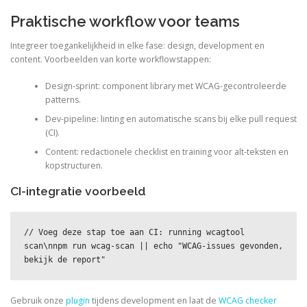
Praktische workflow voor teams
Integreer toegankelijkheid in elke fase: design, development en
content. Voorbeelden van korte workflowstappen:
Design-sprint: component library met WCAG-gecontroleerde
patterns.
Dev-pipeline: linting en automatische scans bij elke pull request
(CI).
Content: redactionele checklist en training voor alt-teksten en
kopstructuren.
CI-integratie voorbeeld
// Voeg deze stap toe aan CI: running wcagtool 
scan\nnpm run wcag-scan || echo "WCAG-issues gevonden, 
bekijk de report"
Gebruik onze
plugin
tijdens development en laat de
WCAG checker