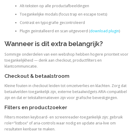
Alt-teksten op alle productafbeeldingen
Toegankelijke modals (focus trap en escape toets)
Contrast en typografie gecontroleerd
Plugin geïnstalleerd en scan uitgevoerd (
download plugin
)
Wanneer is dit extra belangrijk?
Sommige onderdelen van een webshop hebben hogere prioriteit voor
toegankelijkheid — denk aan checkout, productfilters en
klantcommunicatie.
Checkout & betaalstroom
Kleine fouten in checkout leiden tot omzetverlies en klachten. Zorg dat
betaalvelden toegankelijk zijn, externe betaalwidgets ARIA-compatibel
zijn en dat er tekstalternatieven zijn voor grafische bevestigingen.
Filters en productzoeker
Filters moeten keyboard- en screenreader-toegankelijk zijn; gebruik
role="listbox" of aria-controls waar nodig en update aria-live om
resultaten kenbaar te maken.