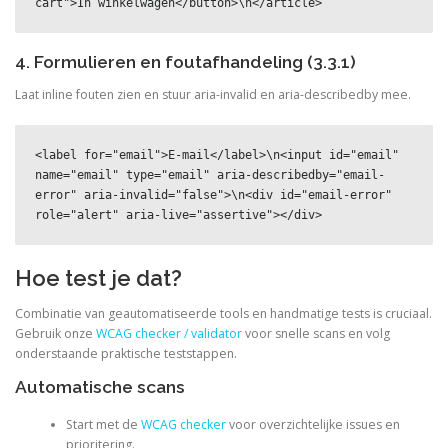
cart">In winkelwagen</button>\n</article>
4. Formulieren en foutafhandeling (3.3.1)
Laat inline fouten zien en stuur aria-invalid en aria-describedby mee.
<label for="email">E-mail</label>\n<input id="email" 
name="email" type="email" aria-describedby="email-
error" aria-invalid="false">\n<div id="email-error" 
role="alert" aria-live="assertive"></div>
Hoe test je dat?
Combinatie van geautomatiseerde tools en handmatige tests is cruciaal.
Gebruik onze
WCAG checker / validator
voor snelle scans en volg
onderstaande praktische teststappen.
Automatische scans
Start met de
WCAG checker
voor overzichtelijke issues en
prioritering.