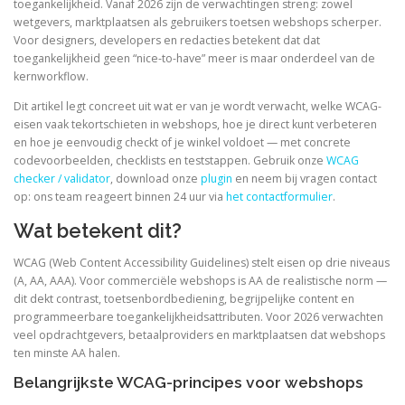
toegankelijkheid. Vanaf 2026 zijn de verwachtingen streng: zowel
wetgevers, marktplaatsen als gebruikers toetsen webshops scherper.
Voor designers, developers en redacties betekent dat dat
toegankelijkheid geen “nice-to-have” meer is maar onderdeel van de
kernworkflow.
Dit artikel legt concreet uit wat er van je wordt verwacht, welke WCAG-
eisen vaak tekortschieten in webshops, hoe je direct kunt verbeteren
en hoe je eenvoudig checkt of je winkel voldoet — met concrete
codevoorbeelden, checklists en teststappen. Gebruik onze
WCAG
checker / validator
, download onze
plugin
en neem bij vragen contact
op: ons team reageert binnen 24 uur via
het contactformulier
.
Wat betekent dit?
WCAG (Web Content Accessibility Guidelines) stelt eisen op drie niveaus
(A, AA, AAA). Voor commerciële webshops is AA de realistische norm —
dit dekt contrast, toetsenbordbediening, begrijpelijke content en
programmeerbare toegankelijkheidsattributen. Voor 2026 verwachten
veel opdrachtgevers, betaalproviders en marktplaatsen dat webshops
ten minste AA halen.
Belangrijkste WCAG-principes voor webshops