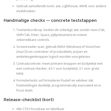
Gebruik aanvullende tools: axe, Lighthouse, WAVE voor andere
invalshoeken.
Handmatige checks — concrete teststappen
Toetsenbordloop: bedien de volledige site zonder muis (Tab,
Shift+Tab, Enter, Space, pijltjestoetsen) en noteer
onbereikbare controls.
Screenreader-scan: gebruik NVDA (Windows) of VoiceOver
(macOS) en controleer of producttitels, prijzen en
winkelwagenknoppen logisch worden voorgelezen.
Contrastcontrole: meet primaire knoppen en bodytekst met
een contrast-checker; 4.5:1 voor bodytekst, 3:1 voor grote
tekst.
Formuliertests: vul formulieren foutief en valideer dat
foutmeldingen duidelijk, programmatically associated en in
focus staan.
Release-checklist (kort)
Alle CTA’s focusbaar en labelbaar