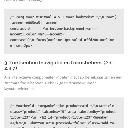
/* Zorg voor minimaal 4.5:1 voor bodytekst */\n:root{-
-accent:#005ea5;--accent-
contrast:#ffffff}\n.button{background:var(--
accent);color:var(--accent-
contrast)}\n:focus{outline:3px solid #ffd200;outline-
offset:2px} 
3. Toetsenbordnavigatie en focusbeheer (2.1.1,
2.4.7)
Alle interactieve componenten moeten met Tab bereikbaar zijn en een
zichtbare focus hebben. Gebruik geen tabindex>0 voor
layoutdoeleinden.
/* Voorbeeld: toegankelijke productcard */\n<article 
class="product" tabindex="0" aria-labelledby="product-
title-123">\n  <h2 id="product-title-123">Sneaker 
X</h2>\n  <button aria-pressed="false" class="add-to-