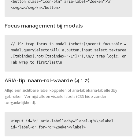
<button class="icon-btn" aria-label="Zoeken">\n  
<svg>…</svg>\n</button>
Focus management bij modals
// JS: trap focus in modal (schets)\nconst focusable = 
modal.querySelectorAll('a,button,input,select,textarea
,[tabindex]:not([tabindex="-1"])');\n// trap logic: on 
Tab wrap to first/last\n
ARIA-tip: naam-rol-waarde (4.1.2)
Altijd een zichtbare label koppelen of aria-label/aria-labelledby
gebruiken. Vermijd alleen visuele labels (CSS hide zonder
toegankelijkheid).
<input id="q" aria-labelledby="label-q">\n<label 
id="label-q" for="q">Zoeken</label>