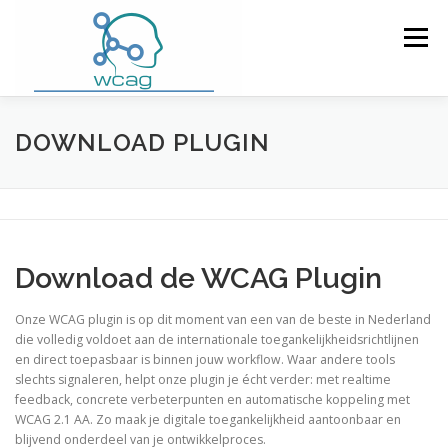
Ga
naar
Menu
de
inhoud
HOME
WCAG RICHTLIJNEN
DOWNLOAD PLUGIN
WCAG CHECKER / VALIDATOR
BLOG
Download de WCAG Plugin
DOWNLOAD PLUGIN
CONTACT
Onze WCAG plugin is op dit moment van een van de beste in Nederland
die volledig voldoet aan de internationale toegankelijkheidsrichtlijnen
en direct toepasbaar is binnen jouw workflow. Waar andere tools
slechts signaleren, helpt onze plugin je écht verder: met realtime
feedback, concrete verbeterpunten en automatische koppeling met
WCAG 2.1 AA. Zo maak je digitale toegankelijkheid aantoonbaar en
blijvend onderdeel van je ontwikkelproces.