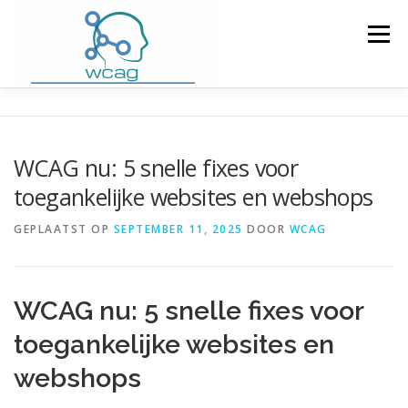
Ga
naar
Menu
de
inhoud
HOME
WCAG RICHTLIJNEN
WCAG nu: 5 snelle fixes voor
toegankelijke websites en webshops
WCAG CHECKER / VALIDATOR
BLOG
GEPLAATST OP
SEPTEMBER 11, 2025
DOOR
WCAG
DOWNLOAD PLUGIN
CONTACT
WCAG nu: 5 snelle fixes voor
toegankelijke websites en
webshops