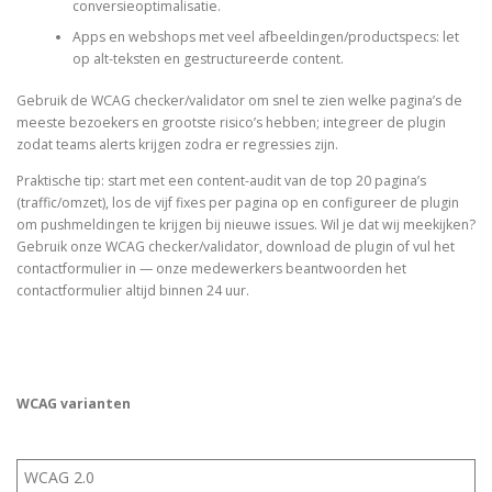
conversieoptimalisatie.
Apps en webshops met veel afbeeldingen/productspecs: let
op alt-teksten en gestructureerde content.
Gebruik de WCAG checker/validator om snel te zien welke pagina’s de
meeste bezoekers en grootste risico’s hebben; integreer de plugin
zodat teams alerts krijgen zodra er regressies zijn.
Praktische tip: start met een content-audit van de top 20 pagina’s
(traffic/omzet), los de vijf fixes per pagina op en configureer de plugin
om pushmeldingen te krijgen bij nieuwe issues. Wil je dat wij meekijken?
Gebruik onze WCAG checker/validator, download de plugin of vul het
contactformulier in — onze medewerkers beantwoorden het
contactformulier altijd binnen 24 uur.
WCAG varianten
WCAG 2.0