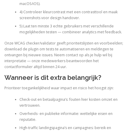
macOS/iOS).
4) Controleer kleurcontrast met een contrasttool en maak
screenshots voor design handover.
5) Laat ten minste 3 echte gebruikers met verschillende
mogelijkheden testen — combineer analytics met feedback.
Onze WCAG checker/validator geeft prioriteitslijsten en voorbeelden;
download de plugin om tests te automatiseren en meldingen te
ontvangen bij nieuwe issues. Neem contact op als je hulp wil bij
interpretatie — onze medewerkers beantwoorden het
contactformulier altijd binnen 24 uur.
Wanneer is dit extra belangrijk?
Prioriteer toegankelijkheid waar impact en risico het hoogst zijn:
Check-out en betaalpagina’s: fouten hier kosten omzet en
vertrouwen.
Overheids- en publieke informatie: wettelijke eisen en
reputatie.
High-traffic landingspagina’s en campagnes: bereik en