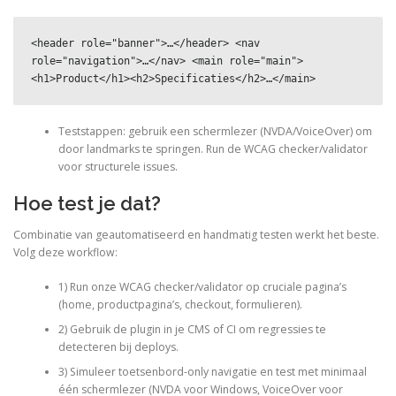
<header role="banner">…</header> <nav 
role="navigation">…</nav> <main role="main">
<h1>Product</h1><h2>Specificaties</h2>…</main>
Teststappen: gebruik een schermlezer (NVDA/VoiceOver) om
door landmarks te springen. Run de WCAG checker/validator
voor structurele issues.
Hoe test je dat?
Combinatie van geautomatiseerd en handmatig testen werkt het beste.
Volg deze workflow:
1) Run onze WCAG checker/validator op cruciale pagina’s
(home, productpagina’s, checkout, formulieren).
2) Gebruik de plugin in je CMS of CI om regressies te
detecteren bij deploys.
3) Simuleer toetsenbord-only navigatie en test met minimaal
één schermlezer (NVDA voor Windows, VoiceOver voor