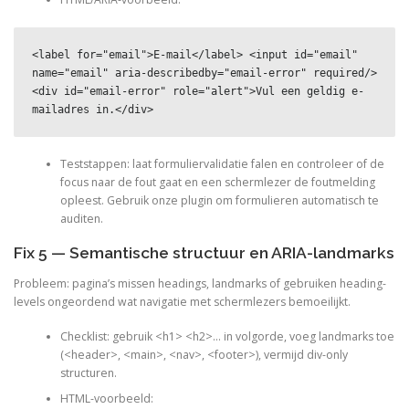
<label for="email">E-mail</label> <input id="email" 
name="email" aria-describedby="email-error" required/> 
<div id="email-error" role="alert">Vul een geldig e-
mailadres in.</div>
Teststappen: laat formuliervalidatie falen en controleer of de
focus naar de fout gaat en een schermlezer de foutmelding
opleest. Gebruik onze plugin om formulieren automatisch te
auditen.
Fix 5 — Semantische structuur en ARIA-landmarks
Probleem: pagina’s missen headings, landmarks of gebruiken heading-
levels ongeordend wat navigatie met schermlezers bemoeilijkt.
Checklist: gebruik <h1> <h2>… in volgorde, voeg landmarks toe
(<header>, <main>, <nav>, <footer>), vermijd div-only
structuren.
HTML-voorbeeld: