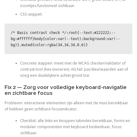
icoontjes functioneel zichtbaar.
CSS-snippet:
/* Basis contrast check */:root{--text:#222222;--
bg:#ffffff}body{color:var(--text);background:var(--
bg)}.muted{color:rgba(34,34,34,0.6)}
Concrete stappen: meet met de WCAG checker/validator of
contrast-tool (hex invoeren). Als fail: pas kleurwaarden aan of
voeg een duidelijkere achtergrond toe.
Fix 2 — Zorg voor volledige keyboard-navigatie
en zichtbare focus
Probleem: interactieve elementen zijn alleen met de muis bereikbaar
of hebben geen zichtbare focusindicator.
Checklist: alle links en knoppen tabindex bereikbaar, forms en
modulair componenten met keyboard bedienbaar, focus
zichtbaar.