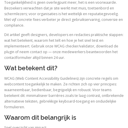
Toegankelijkheid is geen overlegpunt meer, het is een voorwaarde.
Bezoekers verwachten dat je site werkt met muis, toetsenbord en
schermlezers; voor organisaties is het wettelijk en reputatiegevoelig.
Met vijf concrete fixes verbeter je direct gebruikservaring, conversie en
compliance.
Dit artikel geeft designers, developers en redacties praktische stappen:
wat het betekent, waarom het telt en hoe je het snel test en
implementeert. Gebruik onze WCAG checker/validator, download de
plugin of neem contact op — onze medewerkers beantwoorden het
contactformulier altijd binnen 24 uur.
Wat betekent dit?
WCAG (Web Content Accessibility Guidelines) zijn concrete regels om
webcontent toegankelijk te maken. Ze richten zich op vier principes:
waarneembaar, bedienbaar, begrijpelijk en robuust. Voor teams
betekent dit: minimaliseer barrières zoals te laag contrast, ontbrekende
alternatieve teksten, gebrekkige keyboard-toegang en onduidelijke
formulieren.
Waarom dit belangrijk is
Snel overzicht van impact: