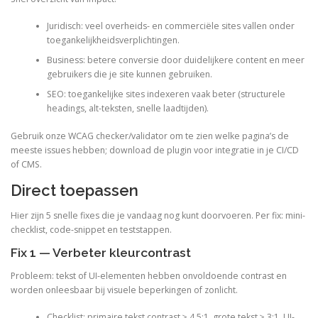
Juridisch: veel overheids- en commerciële sites vallen onder
toegankelijkheidsverplichtingen.
Business: betere conversie door duidelijkere content en meer
gebruikers die je site kunnen gebruiken.
SEO: toegankelijke sites indexeren vaak beter (structurele
headings, alt-teksten, snelle laadtijden).
Gebruik onze WCAG checker/validator om te zien welke pagina’s de
meeste issues hebben; download de plugin voor integratie in je CI/CD
of CMS.
Direct toepassen
Hier zijn 5 snelle fixes die je vandaag nog kunt doorvoeren. Per fix: mini-
checklist, code-snippet en teststappen.
Fix 1 — Verbeter kleurcontrast
Probleem: tekst of UI-elementen hebben onvoldoende contrast en
worden onleesbaar bij visuele beperkingen of zonlicht.
Checklist: primaire tekst contrast ≥ 4.5:1, grote tekst ≥ 3:1, UI-