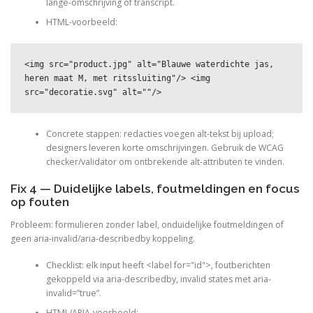
lange-omschrijving of transcript.
HTML-voorbeeld:
<img src="product.jpg" alt="Blauwe waterdichte jas, 
heren maat M, met ritssluiting"/> <img 
src="decoratie.svg" alt=""/>
Concrete stappen: redacties voegen alt-tekst bij upload;
designers leveren korte omschrijvingen. Gebruik de WCAG
checker/validator om ontbrekende alt-attributen te vinden.
Fix 4 — Duidelijke labels, foutmeldingen en focus
op fouten
Probleem: formulieren zonder label, onduidelijke foutmeldingen of
geen aria-invalid/aria-describedby koppeling.
Checklist: elk input heeft <label for="id">, foutberichten
gekoppeld via aria-describedby, invalid states met aria-
invalid=”true”.
HTML/ARIA-voorbeeld: