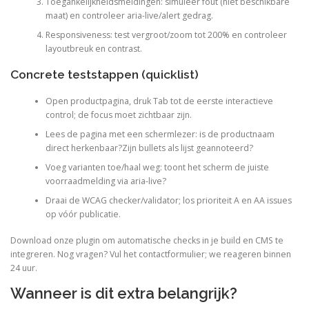
Toegankelijkheidsmeldingen: simuleer fout (niet beschikbare
maat) en controleer aria-live/alert gedrag.
Responsiveness: test vergroot/zoom tot 200% en controleer
layoutbreuk en contrast.
Concrete teststappen (quicklist)
Open productpagina, druk Tab tot de eerste interactieve
control; de focus moet zichtbaar zijn.
Lees de pagina met een schermlezer: is de productnaam
direct herkenbaar?Zijn bullets als lijst geannoteerd?
Voeg varianten toe/haal weg: toont het scherm de juiste
voorraadmelding via aria-live?
Draai de WCAG checker/validator; los prioriteit A en AA issues
op vóór publicatie.
Download onze plugin om automatische checks in je build en CMS te
integreren. Nog vragen? Vul het contactformulier; we reageren binnen
24 uur.
Wanneer is dit extra belangrijk?