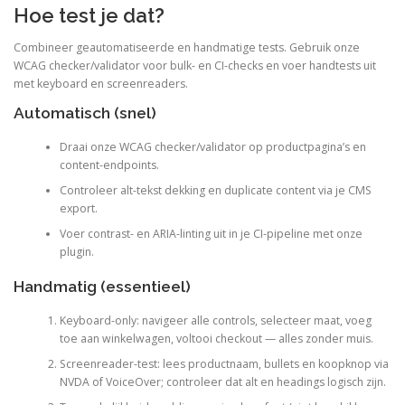
Hoe test je dat?
Combineer geautomatiseerde en handmatige tests. Gebruik onze
WCAG checker/validator voor bulk- en CI-checks en voer handtests uit
met keyboard en screenreaders.
Automatisch (snel)
Draai onze WCAG checker/validator op productpagina’s en
content-endpoints.
Controleer alt-tekst dekking en duplicate content via je CMS
export.
Voer contrast- en ARIA-linting uit in je CI-pipeline met onze
plugin.
Handmatig (essentieel)
Keyboard-only: navigeer alle controls, selecteer maat, voeg
toe aan winkelwagen, voltooi checkout — alles zonder muis.
Screenreader-test: lees productnaam, bullets en koopknop via
NVDA of VoiceOver; controleer dat alt en headings logisch zijn.