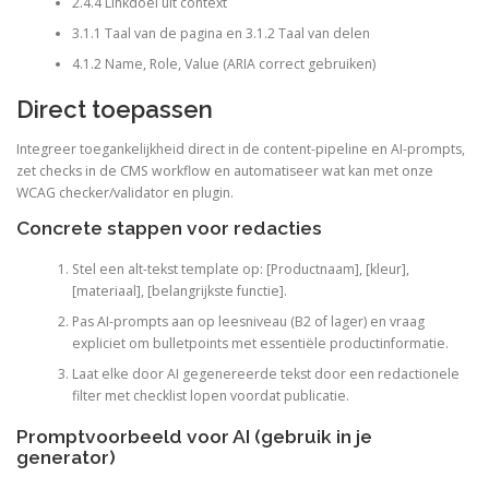
2.4.4 Linkdoel uit context
3.1.1 Taal van de pagina en 3.1.2 Taal van delen
4.1.2 Name, Role, Value (ARIA correct gebruiken)
Direct toepassen
Integreer toegankelijkheid direct in de content-pipeline en AI-prompts,
zet checks in de CMS workflow en automatiseer wat kan met onze
WCAG checker/validator en plugin.
Concrete stappen voor redacties
Stel een alt-tekst template op: [Productnaam], [kleur],
[materiaal], [belangrijkste functie].
Pas AI-prompts aan op leesniveau (B2 of lager) en vraag
expliciet om bulletpoints met essentiële productinformatie.
Laat elke door AI gegenereerde tekst door een redactionele
filter met checklist lopen voordat publicatie.
Promptvoorbeeld voor AI (gebruik in je
generator)