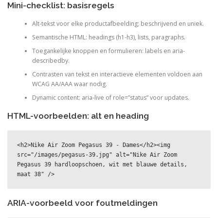
Mini-checklist: basisregels
Alt-tekst voor elke productafbeelding; beschrijvend en uniek.
Semantische HTML: headings (h1-h3), lists, paragraphs.
Toegankelijke knoppen en formulieren: labels en aria-
describedby.
Contrasten van tekst en interactieve elementen voldoen aan
WCAG AA/AAA waar nodig.
Dynamic content: aria-live of role=”status” voor updates.
HTML-voorbeelden: alt en heading
<h2>Nike Air Zoom Pegasus 39 - Dames</h2><img 
src="/images/pegasus-39.jpg" alt="Nike Air Zoom 
Pegasus 39 hardloopschoen, wit met blauwe details, 
maat 38" />
ARIA-voorbeeld voor foutmeldingen