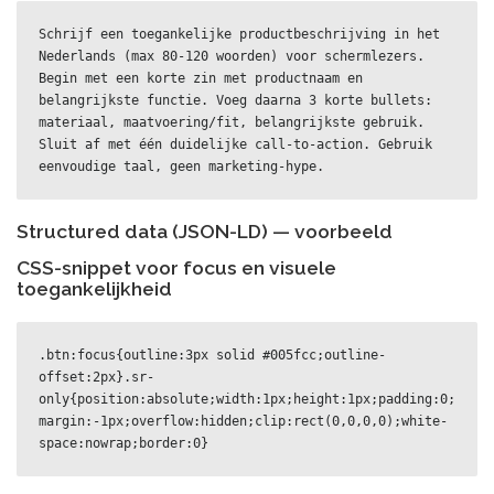
Schrijf een toegankelijke productbeschrijving in het 
Nederlands (max 80-120 woorden) voor schermlezers. 
Begin met een korte zin met productnaam en 
belangrijkste functie. Voeg daarna 3 korte bullets: 
materiaal, maatvoering/fit, belangrijkste gebruik. 
Sluit af met één duidelijke call-to-action. Gebruik 
eenvoudige taal, geen marketing-hype.
Structured data (JSON-LD) — voorbeeld
CSS-snippet voor focus en visuele
toegankelijkheid
.btn:focus{outline:3px solid #005fcc;outline-
offset:2px}.sr-
only{position:absolute;width:1px;height:1px;padding:0;
margin:-1px;overflow:hidden;clip:rect(0,0,0,0);white-
space:nowrap;border:0}