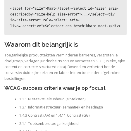
<label for="size">Maat</label><select id="size" aria-
describedby="size-help size-error">...</select><div 
id="size-error" role="alert" aria-
live="assertive">Selecteer een beschikbare maat.</div>
Waarom dit belangrijk is
Toegankelijke productteksten verminderen barrières, vergroten je
doelgroep, verlagen juridische risico’s en verbeteren SEO (unieke, rijke
content en correcte structured data). Bovendien verbetert het de
conversie: duidelijke teksten en labels leiden tot minder afgebroken
bestellingen.
WCAG-success criteria waar je op focust
1.1.1 Niet-tekstuele inhoud (alt-teksten)
1.3.1 Informatiestructuur (semantiek en headings)
1.4.3 Contrast (AA) en 1.4.11 Contrast (GG)
2.1.1 Toetsenbordtoegankelijkheid