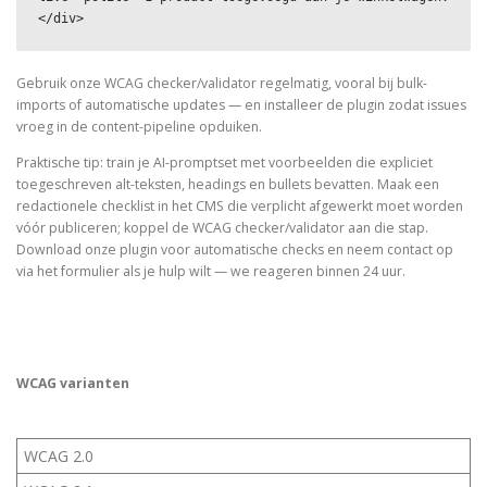
</div>
Gebruik onze WCAG checker/validator regelmatig, vooral bij bulk-
imports of automatische updates — en installeer de plugin zodat issues
vroeg in de content-pipeline opduiken.
Praktische tip: train je AI-promptset met voorbeelden die expliciet
toegeschreven alt-teksten, headings en bullets bevatten. Maak een
redactionele checklist in het CMS die verplicht afgewerkt moet worden
vóór publiceren; koppel de WCAG checker/validator aan die stap.
Download onze plugin voor automatische checks en neem contact op
via het formulier als je hulp wilt — we reageren binnen 24 uur.
WCAG varianten
WCAG 2.0