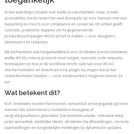
AI kan webshops schalen met snelle productteksten, maar zonder
accessibility-checks levert het veel drempels op voor mensen met een
beperking en risico’s voor compliance en conversie. Dit artikel geeft
concrete, praktische stappen om AI-gegenereerde
productbeschrijvingen WCAG-proof te maken — voor designers,
developers en redacties.
We behandelen wat toegankelijkheid voor AI-teksten precies betekent,
welke WCAG-criteria je vooral moet volgen, concrete code-snippets,
teststappen en hoe je de workflow inricht. Gebruik onze WCAG
checker/validator en download onze plugin; bij vragen kun je het
contactformulier invullen — onze medewerkers reageren binnen 24
uur.
Wat betekent dit?
Kort: AI-teksten moeten functioneel, semantisch en begrijpelijk zijn voor
mensen die schermlezers, toetsenbordnavigatie of
vergrotingssoftware gebruiken. Dat betekent unieke, relevante tekst,
juiste semantiek, duidelijke labels, alt-teksten bij afbeeldingen, correcte
taalinstellingen en toegankelijke meldingen bij dynamische updates.