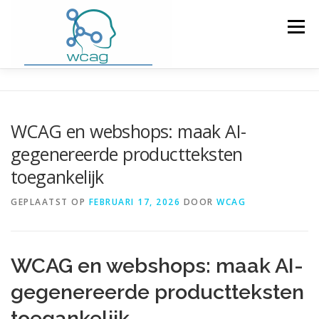
Ga
naar
Menu
de
inhoud
HOME
WCAG RICHTLIJNEN
WCAG en webshops: maak AI-
gegenereerde productteksten
WCAG CHECKER / VALIDATOR
BLOG
toegankelijk
GEPLAATST OP
FEBRUARI 17, 2026
DOOR
WCAG
DOWNLOAD PLUGIN
CONTACT
WCAG en webshops: maak AI-
gegenereerde productteksten
toegankelijk