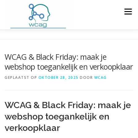
Ga
naar
Menu
de
inhoud
HOME
WCAG RICHTLIJNEN
WCAG & Black Friday: maak je
webshop toegankelijk en verkoopklaar
WCAG CHECKER / VALIDATOR
BLOG
GEPLAATST OP
OKTOBER 28, 2025
DOOR
WCAG
DOWNLOAD PLUGIN
CONTACT
WCAG & Black Friday: maak je
webshop toegankelijk en
verkoopklaar