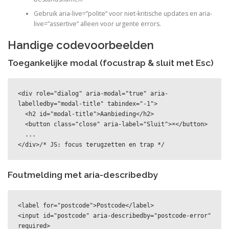
Gebruik aria-live=”polite” voor niet-kritische updates en aria-
live=”assertive” alleen voor urgente errors.
Handige codevoorbeelden
Toegankelijke modal (focustrap & sluit met Esc)
<div role="dialog" aria-modal="true" aria-
labelledby="modal-title" tabindex="-1">

  <h2 id="modal-title">Aanbieding</h2>

  <button class="close" aria-label="Sluit">×</button>

  ...

</div>/* JS: focus terugzetten en trap */
Foutmelding met aria-describedby
<label for="postcode">Postcode</label>

<input id="postcode" aria-describedby="postcode-error" 
required>
