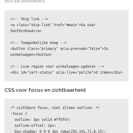
door aan schermlezers.
<!-- Skip link -->

<a class="skip-link" href="#main">Ga naar 
hoofdinhoud</a>

<!-- Toegankelijke knop -->

<button class="primary" aria-pressed="false">In 
winkelwagen</button>

<!-- Live region voor winkelwagen-updates -->

<div id="cart-status" aria-live="polite">0 items</div>
CSS voor focus en zichtbaarheid
/* zichtbare focus, niet alleen outline: */

:focus {

  outline: 3px solid #ffbf47;

  outline-offset: 2px;

  box-shadow: 0 0 0 3px rgba(255,191,71,0.15);
