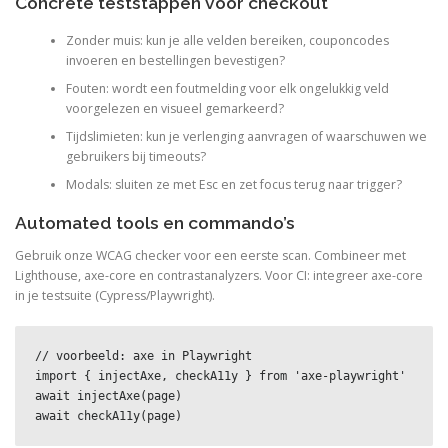
Concrete teststappen voor checkout
Zonder muis: kun je alle velden bereiken, couponcodes
invoeren en bestellingen bevestigen?
Fouten: wordt een foutmelding voor elk ongelukkig veld
voorgelezen en visueel gemarkeerd?
Tijdslimieten: kun je verlenging aanvragen of waarschuwen we
gebruikers bij timeouts?
Modals: sluiten ze met Esc en zet focus terug naar trigger?
Automated tools en commando’s
Gebruik onze WCAG checker voor een eerste scan. Combineer met
Lighthouse, axe-core en contrastanalyzers. Voor CI: integreer axe-core
in je testsuite (Cypress/Playwright).
// voorbeeld: axe in Playwright

import { injectAxe, checkA11y } from 'axe-playwright'

await injectAxe(page)

await checkA11y(page)