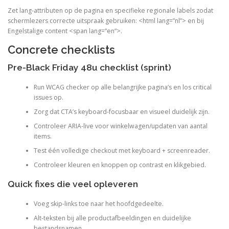
Zet lang-attributen op de pagina en specifieke regionale labels zodat
schermlezers correcte uitspraak gebruiken: <html lang=”nl”> en bij
Engelstalige content <span lang=”en”>.
Concrete checklists
Pre-Black Friday 48u checklist (sprint)
Run WCAG checker op alle belangrijke pagina’s en los critical
issues op.
Zorg dat CTA’s keyboard-focusbaar en visueel duidelijk zijn.
Controleer ARIA-live voor winkelwagen/updaten van aantal
items.
Test één volledige checkout met keyboard + screenreader.
Controleer kleuren en knoppen op contrast en klikgebied.
Quick fixes die veel opleveren
Voeg skip-links toe naar het hoofdgedeelte.
Alt-teksten bij alle productafbeeldingen en duidelijke
bestandsnamen.