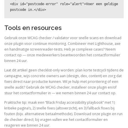
<div id="postcode-error" role="alert">Voer een geldige 
postcode in.</div>
Tools en resources
Gebruik onze WCAG checker / validator voor snelle scans en download
onze plugin voor continue monitoring. Combineer met Lighthouse, axe
en handmatige screenreader-tests. Heb je complexe cases? Neem
contact op — onze medewerkers beantwoorden het contactformulier
binnen 24 uur.
Laat dit artikel geen checklist-only worden: plan korte testcycli tijdens de
campagne, wijs concrete owners aan (design, dev, content) en zorg dat
fixes direct naar productie kunnen. Wil je hulp met prioritering of een
snelle audit? Gebruik de WCAG checker, installeer onze plugin en/of
stuur het contactformulier in — we nemen binnen 24 uur contact op.
Praktische tip: maak een “Black Friday accessibility playbook” met 1)
kritieke pagina’s, 2) snelle fixes (altoverzicht), en 3) fallback flows bij
fouten (bijv. alternatieve betaalmethode). Download onze plugin en run
de checker direct; bij vragen vullen we het contactformulier en
reageren we binnen 24 uur.