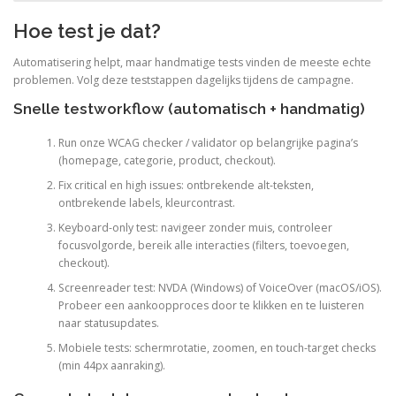
Hoe test je dat?
Automatisering helpt, maar handmatige tests vinden de meeste echte
problemen. Volg deze teststappen dagelijks tijdens de campagne.
Snelle testworkflow (automatisch + handmatig)
Run onze WCAG checker / validator op belangrijke pagina’s
(homepage, categorie, product, checkout).
Fix critical en high issues: ontbrekende alt-teksten,
ontbrekende labels, kleurcontrast.
Keyboard-only test: navigeer zonder muis, controleer
focusvolgorde, bereik alle interacties (filters, toevoegen,
checkout).
Screenreader test: NVDA (Windows) of VoiceOver (macOS/iOS).
Probeer een aankoopproces door te klikken en te luisteren
naar statusupdates.
Mobiele tests: schermrotatie, zoomen, en touch-target checks
(min 44px aanraking).