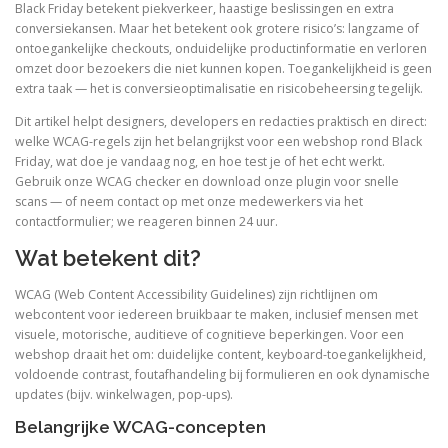
Black Friday betekent piekverkeer, haastige beslissingen en extra
conversiekansen. Maar het betekent ook grotere risico’s: langzame of
ontoegankelijke checkouts, onduidelijke productinformatie en verloren
omzet door bezoekers die niet kunnen kopen. Toegankelijkheid is geen
extra taak — het is conversieoptimalisatie en risicobeheersing tegelijk.
Dit artikel helpt designers, developers en redacties praktisch en direct:
welke WCAG-regels zijn het belangrijkst voor een webshop rond Black
Friday, wat doe je vandaag nog, en hoe test je of het echt werkt.
Gebruik onze WCAG checker en download onze plugin voor snelle
scans — of neem contact op met onze medewerkers via het
contactformulier; we reageren binnen 24 uur.
Wat betekent dit?
WCAG (Web Content Accessibility Guidelines) zijn richtlijnen om
webcontent voor iedereen bruikbaar te maken, inclusief mensen met
visuele, motorische, auditieve of cognitieve beperkingen. Voor een
webshop draait het om: duidelijke content, keyboard-toegankelijkheid,
voldoende contrast, foutafhandeling bij formulieren en ook dynamische
updates (bijv. winkelwagen, pop-ups).
Belangrijke WCAG-concepten