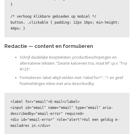
}

/* verhoog klikbare gebieden op mobiel */

button, .clickable { padding: 12px 16px; min-height: 
44px; }
Redactie — content en formulieren
Schrijf duidelijke knopteksten, productbeschrijvingen en
alternatieve teksten: “Zwarte katoenen trui, maat M” i.p.v. “Trui
#123”.
Formulieren: label altijd velden met <label for=”…”> en geef
foutmeldingen inline met aria-describedby.
<label for="email">E-mail</label>

<input id="email" name="email" type="email" aria-
describedby="email-error" required>

<div id="email-error" role="alert">Vul een geldig e-
mailadres in.</div>