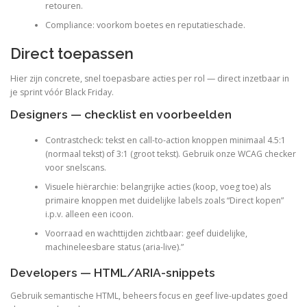
retouren.
Compliance: voorkom boetes en reputatieschade.
Direct toepassen
Hier zijn concrete, snel toepasbare acties per rol — direct inzetbaar in
je sprint vóór Black Friday.
Designers — checklist en voorbeelden
Contrastcheck: tekst en call-to-action knoppen minimaal 4.5:1
(normaal tekst) of 3:1 (groot tekst). Gebruik onze WCAG checker
voor snelscans.
Visuele hiërarchie: belangrijke acties (koop, voeg toe) als
primaire knoppen met duidelijke labels zoals “Direct kopen”
i.p.v. alleen een icoon.
Voorraad en wachttijden zichtbaar: geef duidelijke,
machineleesbare status (aria-live).”
Developers — HTML/ARIA-snippets
Gebruik semantische HTML, beheers focus en geef live-updates goed