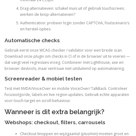
Drag-alternatieven: schakel muis uit of gebruik touchscreen;
werken de knop-alternatieven?
Authentication: probeer login zonder CAPTCHA, foutscenario’s
en herstel-opties.
Automatische checks
Gebruik eerst onze WCAG checker / validator voor een brede scan.
Download onze plugin om checks in CI of in de browser uit te voeren —
dat vangt veel regressies vroeg. Combineer met Lighthouse, axe en
browser devtools, maar vertrouw niet uitsluitend op automatisering.
Screenreader & mobiel testen
Test met NVDA/VoiceOver en mobile VoiceOver/ TalkBack. Controleer
focusvolgorde, labels en live region updates. Gebruik echte apparaten
voor touch-target en scroll‑behaviour.
Wanneer is dit extra belangrijk?
Webshops: checkout, filters, carrousels
Checkout knoppen en wijzigaantal (plus/min) moeten groot en