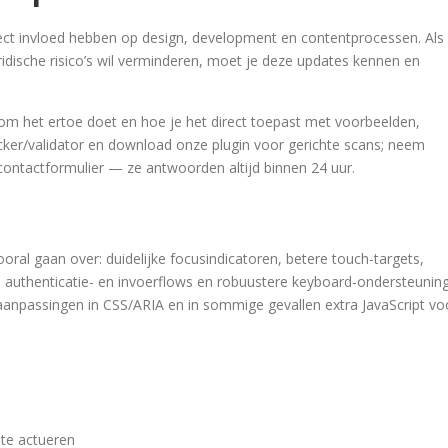
rect invloed hebben op design, development en contentprocessen. Als
ridische risico’s wil verminderen, moet je deze updates kennen en
rom het ertoe doet en hoe je het direct toepast met voorbeelden,
ker/validator en download onze plugin voor gerichte scans; neem
ontactformulier — ze antwoorden altijd binnen 24 uur.
oral gaan over: duidelijke focusindicatoren, betere touch-targets,
e authenticatie- en invoerflows en robuustere keyboard-ondersteuning
 aanpassingen in CSS/ARIA en in sommige gevallen extra JavaScript vo
 te actueren