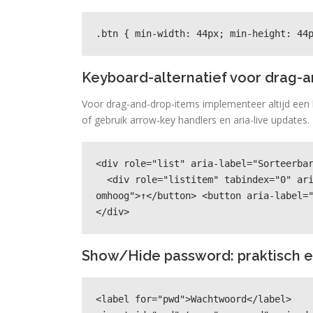
.btn { min-width: 44px; min-height: 44
Keyboard-alternatief voor drag-
Voor drag-and-drop-items implementeer altijd een
of gebruik arrow-key handlers en aria-live updates.
<div role="list" aria-label="Sorteerbar
  <div role="listitem" tabindex="0" aria-grabbed="false">Item 1 <button aria-label="Verplaats 
omhoog">↑</button> <button aria-label="
</div>
Show/Hide password: praktisch e
<label for="pwd">Wachtwoord</label>
