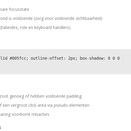
tbare focusstate
rond is voldoende (zorg voor voldoende zichtbaarheid)
tabindex, role en keyboard handlers)
lid #005fcc; outline-offset: 2px; box-shadow: 0 0 0 
 groot genoeg of hebben voldoende padding
 of een vergroot click-area via pseudo-elementen
spacing voorkomt misacties
a