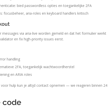
nticatie: bied passwordless opties en toegankelijke 2FA
: focusbeheer, aria-roles en keyboard handlers kritisch
kout
r messages via aria-live worden gemeld en dat het formulier werkt
ator en fix high-priority issues eerst.
rror handling
ernatieve 2FA, toegankelijk wachtwoordherstel
iening en ARIA roles
ten; voor hulp kun je altijd contact opnemen — we reageren binnen 24
e code