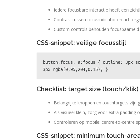
Iedere focusbare interactie heeft een zich
Contrast tussen focusindicator en achterg
Custom controls behouden focusbaarheid (
CSS-snippet: veilige focusstijl
button:focus, a:focus { outline: 3px so
3px rgba(0,95,204,0.15); }
Checklist: target size (touch/klik)
Belangrijke knoppen en touchtargets zijn
Als visueel klein, zorg voor extra padding
Controleren op mobile: centre-to-centre 
CSS-snippet: minimum touch-are