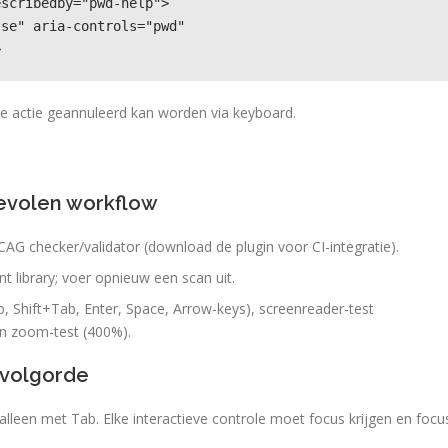
scribedby="pwd-help">

se" aria-controls="pwd" 
>
de actie geannuleerd kan worden via keyboard.
evolen workflow
G checker/validator (download de plugin voor CI-integratie).
 library; voer opnieuw een scan uit.
, Shift+Tab, Enter, Space, Arrow-keys), screenreader-test
n zoom-test (400%).
-volgorde
 alleen met Tab. Elke interactieve controle moet focus krijgen en focu