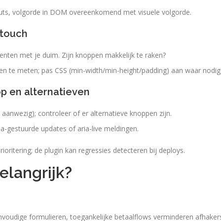
inputs, volgorde in DOM overeenkomend met visuele volgorde.
 touch
ten met je duim. Zijn knoppen makkelijk te raken?
n te meten; pas CSS (min-width/min-height/padding) aan waar nodig
op en alternatieven
aanwezig); controleer of er alternatieve knoppen zijn.
a-gestuurde updates of aria-live meldingen.
oritering; de plugin kan regressies detecteren bij deploys.
elangrijk?
oudige formulieren, toegankelijke betaalflows verminderen afhaker