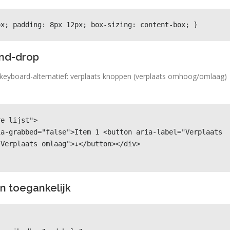
px; padding: 8px 12px; box-sizing: content-box; }
and-drop
 keyboard-alternatief: verplaats knoppen (verplaats omhoog/omlaag)
e lijst">

Verplaats omlaag">↓</button></div>

n toegankelijk