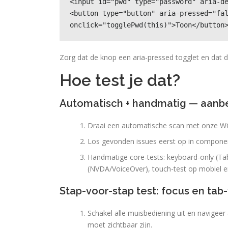
<input id="pwd" type="password" aria-de
<button type="button" aria-pressed="fal
onclick="togglePwd(this)">Toon</button
Zorg dat de knop een aria-pressed togglet en dat 
Hoe test je dat?
Automatisch + handmatig — aanb
Draai een automatische scan met onze WCA
Los gevonden issues eerst op in component
Handmatige core-tests: keyboard-only (Tab
(NVDA/VoiceOver), touch-test op mobiel e
Stap-voor-stap test: focus en tab
Schakel alle muisbediening uit en navigeer
moet zichtbaar zijn.