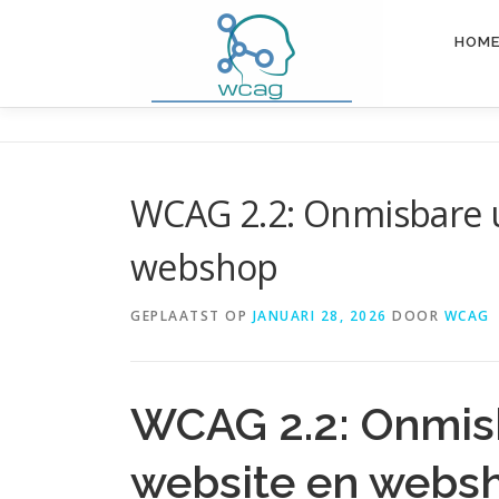
Ga
naar
HOM
de
inhoud
WCAG 2.2: Onmisbare u
webshop
GEPLAATST OP
JANUARI 28, 2026
DOOR
WCAG
WCAG 2.2: Onmis
website en webs