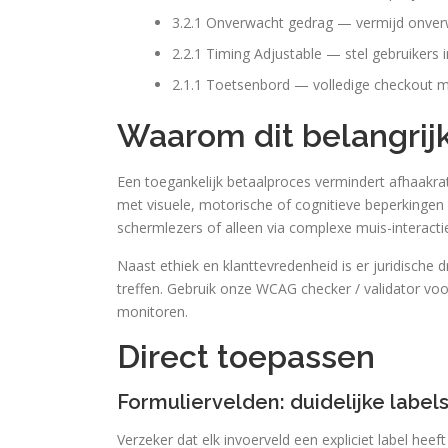
3.2.1 Onverwacht gedrag — vermijd onver
2.2.1 Timing Adjustable — stel gebruikers in
2.1.1 Toetsenbord — volledige checkout m
Waarom dit belangrijk
Een toegankelijk betaalproces vermindert afhaakra
met visuele, motorische of cognitieve beperkingen 
schermlezers of alleen via complexe muis-interacti
Naast ethiek en klanttevredenheid is er juridische
treffen. Gebruik onze WCAG checker / validator vo
monitoren.
Direct toepassen
Formuliervelden: duidelijke labe
Verzeker dat elk invoerveld een expliciet label heef