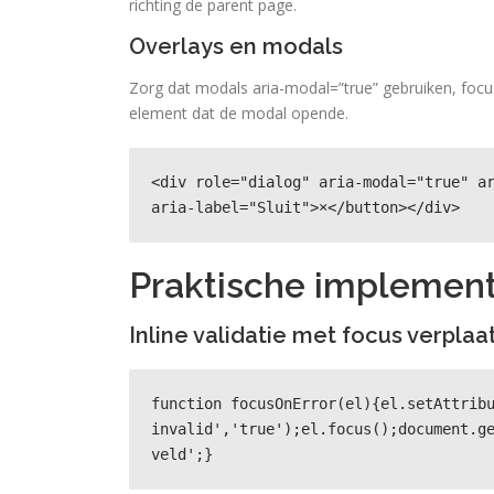
richting de parent page.
Overlays en modals
Zorg dat modals aria-modal=”true” gebruiken, focu
element dat de modal opende.
<div role="dialog" aria-modal="true" ar
aria-label="Sluit">×</button></div>
Praktische implemen
Inline validatie met focus verplaat
function focusOnError(el){el.setAttrib
invalid','true');el.focus();document.ge
veld';}