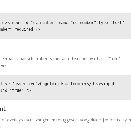
el><input id="cc-number" name="cc-number" type="text" 
umber" required />
erbaar naar schermlezers met aria-describedby of role=”alert”.
ers.
live="assertive">Ongeldig kaartnummer</div><input 
alid="true" />
nt
 of overlays focus vangen en teruggeven. Voeg duidelijke focus-styli
n.