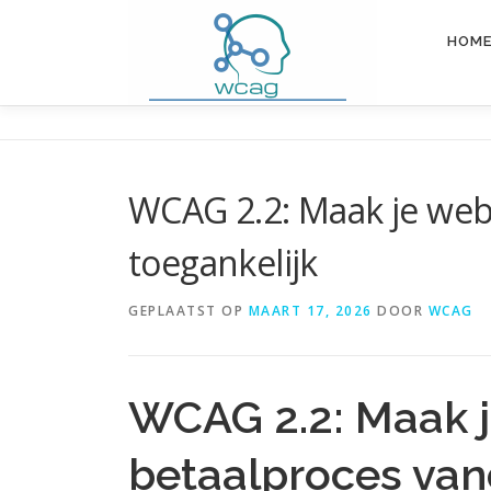
Ga
naar
HOM
de
inhoud
WCAG 2.2: Maak je we
toegankelijk
GEPLAATST OP
MAART 17, 2026
DOOR
WCAG
WCAG 2.2: Maak 
betaalproces van