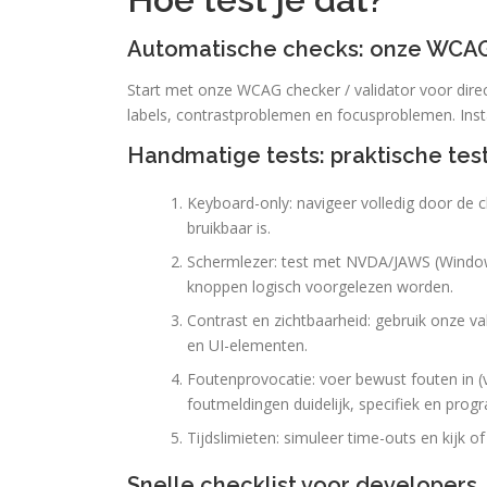
Automatische checks: onze WCAG 
Start met onze WCAG checker / validator voor dire
labels, contrastproblemen en focusproblemen. Inst
Handmatige tests: praktische tes
Keyboard-only: navigeer volledig door de 
bruikbaar is.
Schermlezer: test met NVDA/JAWS (Windows
knoppen logisch voorgelezen worden.
Contrast en zichtbaarheid: gebruik onze v
en UI-elementen.
Foutenprovocatie: voer bewust fouten in 
foutmeldingen duidelijk, specifiek en prog
Tijdslimieten: simuleer time-outs en kijk o
Snelle checklist voor developers