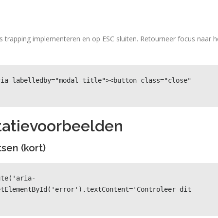
s trapping implementeren en op ESC sluiten. Retourneer focus naar h
ia-labelledby="modal-title"><button class="close" 
tatievoorbeelden
sen (kort)
ute('aria-
tElementById('error').textContent='Controleer dit 