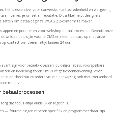
r, het is essentieel voor conversie, klanttevredenheid en wetgeving.
en, verlies je omzet en reputatie. Dit artikel helpt designers,
 te zetten om betaalpagina’s WCAG 2.2-conform te maken.
tstappen en prioriteiten voor webshop-betaalprocessen. Gebruik onze
n, download de plugin voor je CMS en neem contact op met onze
op contactformulieren altijd binnen 24 uur.
relevant zijn voor betaalprocessen: duidelijke labels, voorspelbare
imieten en bediening zonder muis of gezichtenherkenning. Voor
stap in de checkout en iedere visuele aanwijzing ook met toetsenbord,
baar moet zijn.
or betaalprocessen
org dat focus altijd duidelijk en logisch is.
fouten — foutmeldingen moeten specifiek en programmeerbaar zijn.