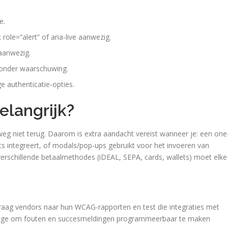
e.
role=”alert” of aria-live aanwezig.
 aanwezig.
zonder waarschuwing.
 authenticatie-opties.
elangrijk?
 weg niet terug. Daarom is extra aandacht vereist wanneer je: een one
ts integreert, of modals/pop-ups gebruikt voor het invoeren van
verschillende betaalmethodes (iDEAL, SEPA, cards, wallets) moet elke
raag vendors naar hun WCAG-rapporten en test die integraties met
sage om fouten en succesmeldingen programmeerbaar te maken