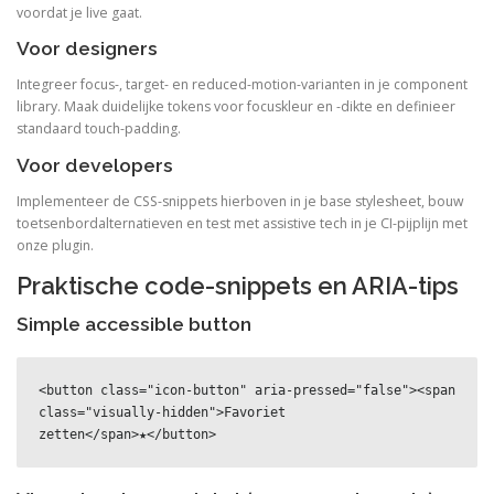
voordat je live gaat.
Voor designers
Integreer focus-, target- en reduced-motion-varianten in je component
library. Maak duidelijke tokens voor focuskleur en -dikte en definieer
standaard touch-padding.
Voor developers
Implementeer de CSS-snippets hierboven in je base stylesheet, bouw
toetsenbordalternatieven en test met assistive tech in je CI-pijplijn met
onze plugin.
Praktische code-snippets en ARIA-tips
Simple accessible button
<button class="icon-button" aria-pressed="false"><span 
class="visually-hidden">Favoriet 
zetten</span>★</button>