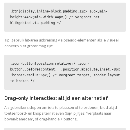
.btn{display:inline-block;padding:12px 16px;min-
height:44px;min-width:44px;} /* vergroot het 
klikgebied via padding */
Tip: gebruik hit-area uitbreiding via pseudo-elementen als je visueel
ontwerp niet groter mag zijn:
.icon-button{position:relative;} .icon-
button::before{content:'';position:absolute;inset:-8px
;border-radius:6px;} /* vergroot target, zonder layout 
te breken */
Drag-only interacties: altijd een alternatief
Als gebruikers slepen om iets te plaatsen of te ordenen, bied altijd
toetsenbord- en knopalternatieven (bijv. pijltjes, “verplaats naar
boven/beneden”, of drag-handle + buttons).