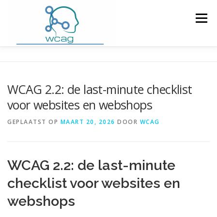
Ga
naar
Menu
de
inhoud
HOME
WCAG RICHTLIJNEN
WCAG 2.2: de last-minute checklist
voor websites en webshops
WCAG CHECKER / VALIDATOR
BLOG
GEPLAATST OP
MAART 20, 2026
DOOR
WCAG
DOWNLOAD PLUGIN
CONTACT
WCAG 2.2: de last-minute
checklist voor websites en
webshops