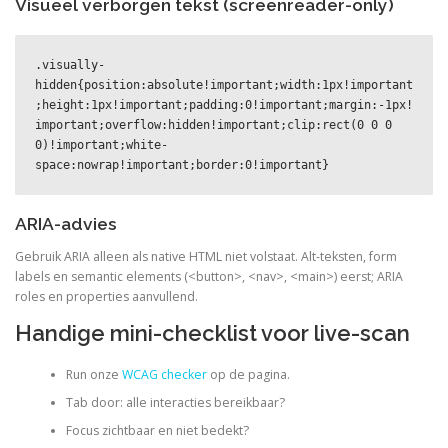
Visueel verborgen tekst (screenreader-only)
.visually-
hidden{position:absolute!important;width:1px!important
;height:1px!important;padding:0!important;margin:-1px!
important;overflow:hidden!important;clip:rect(0 0 0 
0)!important;white-
space:nowrap!important;border:0!important}
ARIA-advies
Gebruik ARIA alleen als native HTML niet volstaat. Alt-teksten, form
labels en semantic elements (<button>, <nav>, <main>) eerst; ARIA
roles en properties aanvullend.
Handige mini-checklist voor live-scan
Run onze
WCAG checker
op de pagina.
Tab door: alle interacties bereikbaar?
Focus zichtbaar en niet bedekt?