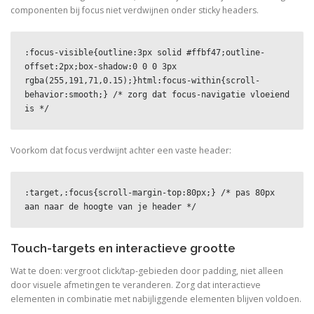
componenten bij focus niet verdwijnen onder sticky headers.
:focus-visible{outline:3px solid #ffbf47;outline-
offset:2px;box-shadow:0 0 0 3px 
rgba(255,191,71,0.15);}html:focus-within{scroll-
behavior:smooth;} /* zorg dat focus-navigatie vloeiend 
is */
Voorkom dat focus verdwijnt achter een vaste header:
:target,:focus{scroll-margin-top:80px;} /* pas 80px 
aan naar de hoogte van je header */
Touch-targets en interactieve grootte
Wat te doen: vergroot click/tap-gebieden door padding, niet alleen
door visuele afmetingen te veranderen. Zorg dat interactieve
elementen in combinatie met nabijliggende elementen blijven voldoen.