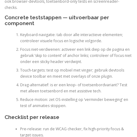
ook browser-devtools, toetsenbord-only tests en screenreader-
checks.
Concrete teststappen — uitvoerbaar per
component
Keyboard-navigatie: tab door alle interactieve elementen;
controleer visuele focus en logische volgorde.
Focus niet-verdwenen: activeer een link diep op de pagina en
gebruik ‘skip to content’ of anchor links; controleer of focus niet
onder een sticky header verdwijnt.
Touch-targets: test op mobiel met vinger; gebruik devtools
device toolbar en meet met overlays of onze plugin.
Drag-alternatief: is er een knop- of toetsenbordvariant? Test
met alleen toetsenbord en met assistive tech.
Reduce motion: zet OS-instelling op ‘verminder beweging’ en
test of animaties stoppen.
Checklist per release
Pre-release: run de WCAG checker, fix high-priority focus &
target issues.