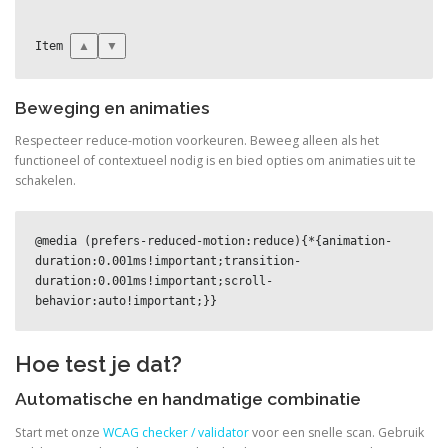
▲
▼
Item 
Beweging en animaties
Respecteer reduce-motion voorkeuren. Beweeg alleen als het
functioneel of contextueel nodig is en bied opties om animaties uit te
schakelen.
@media (prefers-reduced-motion:reduce){*{animation-
duration:0.001ms!important;transition-
duration:0.001ms!important;scroll-
behavior:auto!important;}}
Hoe test je dat?
Automatische en handmatige combinatie
Start met onze
WCAG checker / validator
voor een snelle scan. Gebruik