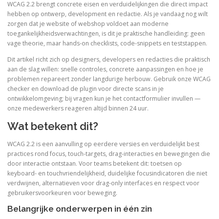
WCAG 2.2 brengt concrete eisen en verduidelijkingen die direct impact
hebben op ontwerp, development en redactie. Als je vandaag nog wilt
zorgen dat je website of webshop voldoet aan moderne
toegankelijkheidsverwachtingen, is dit je praktische handleiding: geen
vage theorie, maar hands-on checklists, code-snippets en teststappen.
Dit artikel richt zich op designers, developers en redacties die praktisch
aan de slag willen: snelle controles, concrete aanpassingen en hoe je
problemen repareert zonder langdurige herbouw. Gebruik onze WCAG
checker en download de plugin voor directe scans in je
ontwikkelomgeving; bij vragen kun je het contactformulier invullen —
onze medewerkers reageren altijd binnen 24 uur.
Wat betekent dit?
WCAG 2.2 is een aanvulling op eerdere versies en verduidelijkt best
practices rond focus, touch-targets, drag-interacties en bewegingen die
door interactie ontstaan. Voor teams betekent dit: toetsen op
keyboard- en touchvriendelijkheid, duidelijke focusindicatoren die niet
verdwijnen, alternatieven voor drag-only interfaces en respect voor
gebruikersvoorkeuren voor beweging.
Belangrijke onderwerpen in één zin