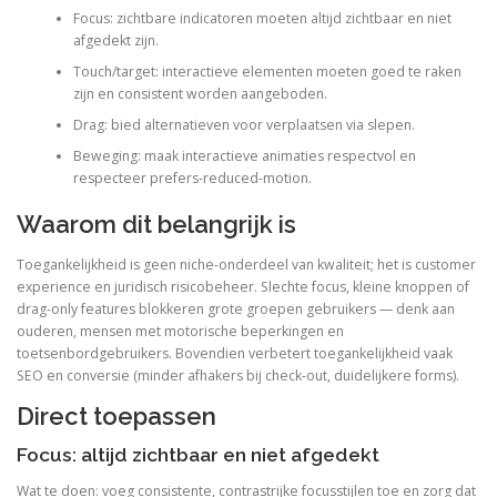
Focus: zichtbare indicatoren moeten altijd zichtbaar en niet
afgedekt zijn.
Touch/target: interactieve elementen moeten goed te raken
zijn en consistent worden aangeboden.
Drag: bied alternatieven voor verplaatsen via slepen.
Beweging: maak interactieve animaties respectvol en
respecteer prefers-reduced-motion.
Waarom dit belangrijk is
Toegankelijkheid is geen niche-onderdeel van kwaliteit; het is customer
experience en juridisch risicobeheer. Slechte focus, kleine knoppen of
drag-only features blokkeren grote groepen gebruikers — denk aan
ouderen, mensen met motorische beperkingen en
toetsenbordgebruikers. Bovendien verbetert toegankelijkheid vaak
SEO en conversie (minder afhakers bij check-out, duidelijkere forms).
Direct toepassen
Focus: altijd zichtbaar en niet afgedekt
Wat te doen: voeg consistente, contrastrijke focusstijlen toe en zorg dat