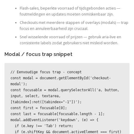
Flash-sales, beperkte voorraad of tijdsgebonden acties —
foutmeldingen en updates moeten onmiskenbaar zijn.
Checkouts met meerdere stappen of overlays (modals) — trap
focus en annuleerbaarheid zijn cruciaal.
Snel wisselende voorraad of prijzen — gebruik aria-live en
consistente labels zodat gebruikers niet misleid worden.
Modal / focus trap snippet
// Eenvoudige focus trap - concept

const modal = document.getElementById('checkout-
modal');

const focusable = modal.querySelectorAll('a, button, 
input, select, textarea, 
[tabindex]:not([tabindex="-1"])');

const first = focusable[0];

const last = focusable[focusable.length - 1];

modal.addEventListener('keydown', (e) => {

  if (e.key !== 'Tab') return;

  if (e.shiftKey && document.activeElement === first) 