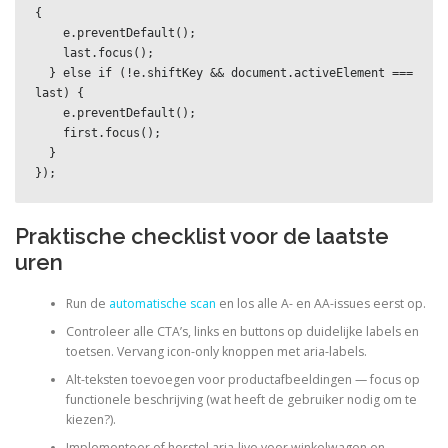
{

    e.preventDefault();

    last.focus();

  } else if (!e.shiftKey && document.activeElement === 
last) {

    e.preventDefault();

    first.focus();

  }

Praktische checklist voor de laatste
uren
Run de
automatische scan
en los alle A- en AA-issues eerst op.
Controleer alle CTA’s, links en buttons op duidelijke labels en
toetsen. Vervang icon-only knoppen met aria-labels.
Alt-teksten toevoegen voor productafbeeldingen — focus op
functionele beschrijving (wat heeft de gebruiker nodig om te
kiezen?).
Implementeer of herstel aria-live voor winkelwagen en