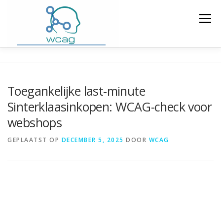
Ga
naar
Menu
de
inhoud
HOME
WCAG RICHTLIJNEN
Toegankelijke last-minute
Sinterklaasinkopen: WCAG-check voor
WCAG CHECKER / VALIDATOR
BLOG
webshops
GEPLAATST OP
DECEMBER 5, 2025
DOOR
WCAG
DOWNLOAD PLUGIN
CONTACT