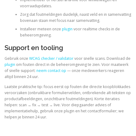
voorraadupdates.
Zorg dat foutmeldingen duidelijk, naast veld en in samenvatting
bovenaan staan met focus naar samenvatting.
Installeer meteen onze
plugin
voor realtime checks in de
beheeromgeving.
Support en tooling
Gebruik onze
WCAG checker / validator
voor snelle scans. Download de
plugin
om fouten direct in de beheeromgeving te zien. Voor maatwerk
of snelle support:
neem contact op
— onze medewerkers reageren
altijd binnen 24 uur.
Laatste praktische tip: focus eerst op fouten die directe koopblokkades
veroorzaken (onbruikbare formuliervelden, ontbrekende alt-teksten op
productafbeeldingen, onzichtbare foutmeldingen). Korte iteraties
helpen: scan → fix → test → live. Voor diepgaander advies of
implementatiehulp, gebruik onze plugin en het contactformulier; we
helpen je binnen 24 uur.