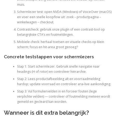
muis.
Schermlezer test: open NVDA (Windows) of VoiceOver (macOS)
en voer een snelle koopflow uit: zoek – productpagina –
winkelwagen – checkout.
Contrastcheck: gebruik onze plugin of een contrast-tool op
belangrijkste CTA’s en foutmeldingen.
Mobiele check: herhaal toetsen en visuele checks op klein
scherm; focus en hit-area groot genoeg?
Concrete teststappen voor schermlezers
Stap 1: Start schermlezer. Gebruik snelle navigatie naar
headings (H of rotor) en controleer hiërarchie.
Stap 2: Lees productafbeelding alt en voorraadmelding
hardop; update voorraad en controleer aria-live aankondiging.
Stap 3: Vul formuliervelden in en forceer fouten (lege
verplichte velden) — controleer of foutmelding meteen wordt
gemeld en gecleard kan worden.
Wanneer is dit extra belangrijk?