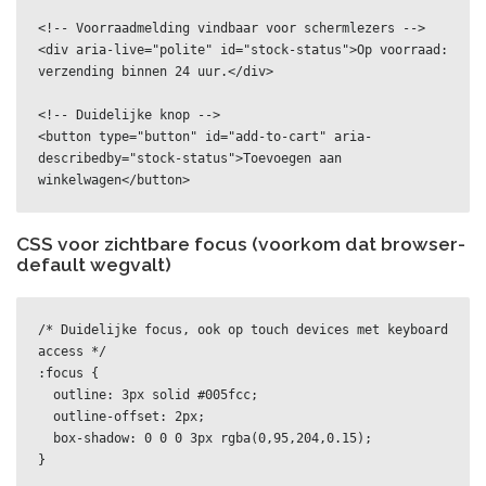
<!-- Voorraadmelding vindbaar voor schermlezers -->

<div aria-live="polite" id="stock-status">Op voorraad: 
verzending binnen 24 uur.</div>

<!-- Duidelijke knop -->

<button type="button" id="add-to-cart" aria-
describedby="stock-status">Toevoegen aan 
CSS voor zichtbare focus (voorkom dat browser-
default wegvalt)
/* Duidelijke focus, ook op touch devices met keyboard 
access */

:focus {

  outline: 3px solid #005fcc;

  outline-offset: 2px;

  box-shadow: 0 0 0 3px rgba(0,95,204,0.15);
