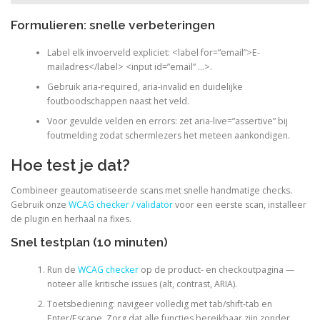
Formulieren: snelle verbeteringen
Label elk invoerveld expliciet: <label for=”email”>E-
mailadres</label> <input id=”email” …>.
Gebruik aria-required, aria-invalid en duidelijke
foutboodschappen naast het veld.
Voor gevulde velden en errors: zet aria-live=”assertive” bij
foutmelding zodat schermlezers het meteen aankondigen.
Hoe test je dat?
Combineer geautomatiseerde scans met snelle handmatige checks.
Gebruik onze
WCAG checker / validator
voor een eerste scan, installeer
de plugin en herhaal na fixes.
Snel testplan (10 minuten)
Run de
WCAG checker
op de product- en checkoutpagina —
noteer alle kritische issues (alt, contrast, ARIA).
Toetsbediening: navigeer volledig met tab/shift-tab en
Enter/Escape. Zorg dat alle functies bereikbaar zijn zonder