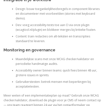
Design: bouw toegankelijkheidsregels in component libraries
en documenteer met voorbeelden (stories met keyboard
demo).
Dev: voeg accessibility-tests toe aan CI via onze plugin
(wcagtool.nl/plugin) en blokkeer merges bij kritieke fouten.
Content: train redacties om alt-teksten en transcripties
standaard te leveren.
Monitoring en governance
Maandelijkse scans met onze WCAG checker/validator en
periodieke handmatige audits.
Accessibility owner binnen teams: quick fixes binnen 48 uur,
grotere issues in sprints.
Gebruikerstesten: betrek mensen met beperkingen bij
acceptatietesten.
Meer weten of een implementatieplan op maat? Gebruik onze WCAG
checker/validator, download de plugin voor je CMS of neem contact op
— ons team reageert binnen 24 uur via het contactformulier op