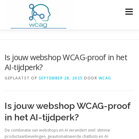
Ga
naar
Menu
de
inhoud
HOME
WCAG RICHTLIJNEN
Is jouw webshop WCAG-proof in het
AI-tijdperk?
WCAG CHECKER / VALIDATOR
BLOG
GEPLAATST OP
SEPTEMBER 28, 2025
DOOR
WCAG
DOWNLOAD PLUGIN
CONTACT
Is jouw webshop WCAG-proof
in het AI-tijdperk?
De combinatie van webshops en AI verandert snel: slimme
productaanbevelingen, geautomatiseerde chatbots en AI-