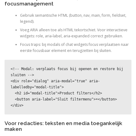
focusmanagement
Gebruik semantische HTML (button, nav, main, form, fieldset,
legend).
Voeg ARIA alleen toe als HTML tekortschiet. Voor interactieve
widgets: role, aria-label, aria-expanded correct gebruiken.
Focus traps: bij modals of chat widgets focus verplaatsen naar
eerste focusbaar element en terugzetten bij sluiten.
<!-- Modal: verplaats focus bij openen en restore bij 
sluiten -->

<div role="dialog" aria-modal="true" aria-
labelledby="modal-title">

  <h2 id="modal-title">Product filters</h2>

  <button aria-label="Sluit filtermenu">×</button>

</div>
Voor redacties: teksten en media toegankelijk
maken