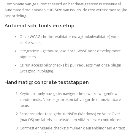
Combinatie van geautomatiseerd en handmatig testen is essentieel.
Automated tools vinden ~30–50% van issues; de rest vereist menselijke
beoordeling.
Automatisch: tools en setup
Onze WCAG checker/validator (wcagtool.nl/validator) voor
snelle scans.
Integraties: Lighthouse, axe-core, WAVE voor development
pipelines.
CI: run accessibility checks bij pull requests met onze plugin
(wcagtool.nl/plugin).
Handmatig: concrete teststappen
Keyboard-only navigatie: navigeer hele winkelwagenflow
zonder muis. Noteer gebroken tabvolgorde of onzichtbare
focus.
Screenreader-test: gebruik NVDA (Windows) en VoiceOver
(macOS) om labels, alt-teksten en ARIA-roles te controleren.
Contrast en visuele checks: simuleer kleurenblindheid en test