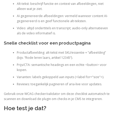
Alt-tekst: beschrijf functie en context van afbeeldingen, niet
alleen wat je ziet.
AI-gegenereerde afbeeldingen: vermeld wanneer content AI-
gegenereerd is en geef functionele alt-teksten.
Video: altijd ondertitels en transcript; audio-only alternatieven
als de video informatief is.
Snelle checklist voor een productpagina
Productafbeelding: alt-tekst met SKU/essentie + “afbeelding”
(bijv. “Rode leren laars, artikel 12345”).
Prijs/CTA: semantische headings en een echte <button> voor
kopen.
Varianten: labels gekoppeld aan inputs (<label for="size">).
Reviews: toegankelijk pagineren of aria-live voor updates.
Gebruik onze WCAG checker/validator om deze checklist automatisch te
scannen en download de plugin om checks in je CMS te integreren.
Hoe test je dat?