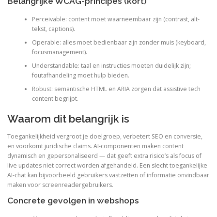
Belangrijke WCAG-principes (kort)
Perceivable: content moet waarneembaar zijn (contrast, alt-
tekst, captions).
Operable: alles moet bedienbaar zijn zonder muis (keyboard,
focusmanagement).
Understandable: taal en instructies moeten duidelijk zijn;
foutafhandeling moet hulp bieden.
Robust: semantische HTML en ARIA zorgen dat assistive tech
content begrijpt.
Waarom dit belangrijk is
Toegankelijkheid vergroot je doelgroep, verbetert SEO en conversie,
en voorkomt juridische claims. AI-componenten maken content
dynamisch en gepersonaliseerd — dat geeft extra risico’s als focus of
live updates niet correct worden afgehandeld. Een slecht toegankelijke
AI-chat kan bijvoorbeeld gebruikers vastzetten of informatie onvindbaar
maken voor screenreadergebruikers.
Concrete gevolgen in webshops