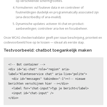
op verschillende schermgroottes.
Formulieren: vul foutieve data in en controleer of
foutmeldingen duidelijk en programmatically associated zijn
(aria-describedby of aria-invalid).
Dynamische updates: activeer AI-chat en product-
aanbevelingen; controleer aria-live en focusbeheer.
Onze WCAG checker/validator geeft per issue beschrijving, prioriteit en
codevoorbeeld hoe op te lossen — ideaal als eerste stap.
Testvoorbeeld: chatbot toegankelijk maken
<!-- Bot container -->

<div id="ai-chat" role="region" aria-
label="Klantenservice chat" aria-live="polite">

  <div id="messages" tabindex="-1"><!-- nieuwe 
berichten verschijnen hier --></div>

  <label for="chat-input">Typ je bericht</label>

  <input id="chat-input" />

</div>