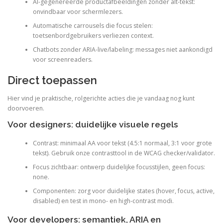
AI-gegenereerde productafbeeldingen zonder alt-tekst:
onvindbaar voor schermlezers.
Automatische carrousels die focus stelen:
toetsenbordgebruikers verliezen context.
Chatbots zonder ARIA-live/labeling: messages niet aankondigd
voor screenreaders.
Direct toepassen
Hier vind je praktische, rolgerichte acties die je vandaag nog kunt
doorvoeren.
Voor designers: duidelijke visuele regels
Contrast: minimaal AA voor tekst (4.5:1 normaal, 3:1 voor grote
tekst). Gebruik onze contrasttool in de WCAG checker/validator.
Focus zichtbaar: ontwerp duidelijke focusstijlen, geen focus:
none.
Componenten: zorg voor duidelijke states (hover, focus, active,
disabled) en test in mono- en high-contrast modi.
Voor developers: semantiek, ARIA en