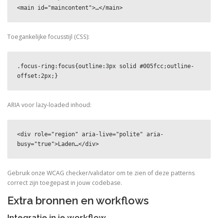
<main id="maincontent">…</main>
Toegankelijke focusstijl (CSS):
.focus-ring:focus{outline:3px solid #005fcc;outline-
offset:2px;}
ARIA voor lazy-loaded inhoud:
<div role="region" aria-live="polite" aria-
busy="true">Laden…</div>
Gebruik onze WCAG checker/validator om te zien of deze patterns
correct zijn toegepast in jouw codebase.
Extra bronnen en workflows
Integratie in je workflow