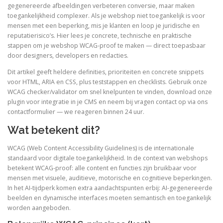
gegenereerde afbeeldingen verbeteren conversie, maar maken
toegankelijkheid complexer. Als je webshop niet toegankelijk is voor
mensen met een beperking, mis je klanten en loop je juridische en
reputatierisico’s. Hier lees je concrete, technische en praktische
stappen om je webshop WCAG-proof te maken — direct toepasbaar
door designers, developers en redacties.
Dit artikel geeft heldere definities, prioriteiten en concrete snippets
voor HTML, ARIA en CSS, plus teststappen en checklists. Gebruik onze
WCAG checker/validator om snel knelpunten te vinden, download onze
plugin voor integratie in je CMS en neem bij vragen contact op via ons
contactformulier — we reageren binnen 24 uur.
Wat betekent dit?
WCAG (Web Content Accessibility Guidelines) is de internationale
standaard voor digitale toegankelijkheid. In de context van webshops
betekent WCAG-proof: alle content en functies zijn bruikbaar voor
mensen met visuele, auditieve, motorische en cognitieve beperkingen.
In het AI-tijdperk komen extra aandachtspunten erbij: AI-gegenereerde
beelden en dynamische interfaces moeten semantisch en toegankelijk
worden aangeboden.