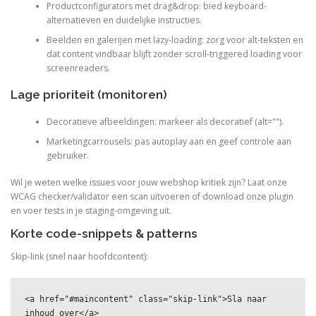
Productconfigurators met drag&drop: bied keyboard-
alternatieven en duidelijke instructies.
Beelden en galerijen met lazy-loading: zorg voor alt-teksten en
dat content vindbaar blijft zonder scroll-triggered loading voor
screenreaders.
Lage prioriteit (monitoren)
Decoratieve afbeeldingen: markeer als decoratief (alt="").
Marketingcarrousels: pas autoplay aan en geef controle aan
gebruiker.
Wil je weten welke issues voor jouw webshop kritiek zijn? Laat onze
WCAG checker/validator een scan uitvoeren of download onze plugin
en voer tests in je staging-omgeving uit.
Korte code-snippets & patterns
Skip-link (snel naar hoofdcontent):
<a href="#maincontent" class="skip-link">Sla naar 
inhoud over</a>
