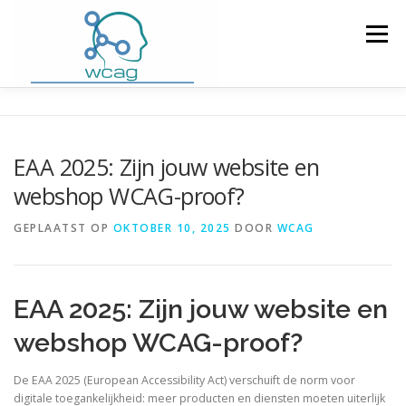
Ga
naar
Menu
de
inhoud
HOME
WCAG RICHTLIJNEN
EAA 2025: Zijn jouw website en
webshop WCAG-proof?
WCAG CHECKER / VALIDATOR
BLOG
GEPLAATST OP
OKTOBER 10, 2025
DOOR
WCAG
DOWNLOAD PLUGIN
CONTACT
EAA 2025: Zijn jouw website en
webshop WCAG-proof?
De EAA 2025 (European Accessibility Act) verschuift de norm voor
digitale toegankelijkheid: meer producten en diensten moeten uiterlijk