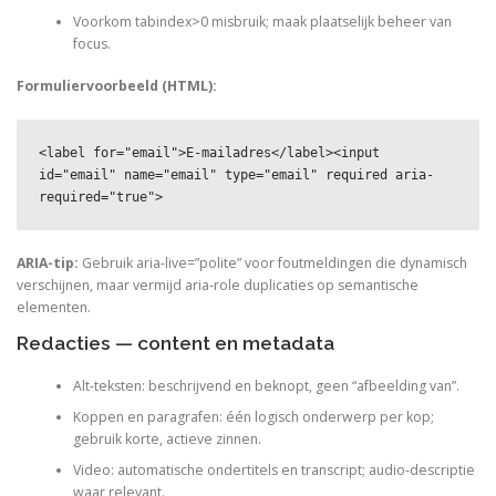
Voorkom tabindex>0 misbruik; maak plaatselijk beheer van
focus.
Formuliervoorbeeld (HTML):
<label for="email">E-mailadres</label><input 
id="email" name="email" type="email" required aria-
required="true">
ARIA-tip:
Gebruik aria-live=”polite” voor foutmeldingen die dynamisch
verschijnen, maar vermijd aria-role duplicaties op semantische
elementen.
Redacties — content en metadata
Alt-teksten: beschrijvend en beknopt, geen “afbeelding van”.
Koppen en paragrafen: één logisch onderwerp per kop;
gebruik korte, actieve zinnen.
Video: automatische ondertitels en transcript; audio-descriptie
waar relevant.