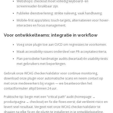
Webshops: checkout moet volledig keyboard- en
screenreader-bruikbaar zijn.
Publieke dienstverlening: strikte naleving, vaak handhaving.
Mobile-first apps/sites: touch-targets, alternatieven voor hover-
interacties en focus management.
Voor ontwikkelteams: integratie in workflow
Voeg onze plugin toe aan CI/CD om regressies te voorkomen.
Maak accessibility-issues onderdeel van PR-acceptatiecriteria.
Plan periodieke handmatige audits (kwartaal) én usability-tests
met gebruikers met beperkingen.
Gebruik onze WCAG checker/validator voor continue monitoring,
download onze plugin voor automatische scans en neem contact op
met onze medewerkers bij vragen — we beantwoorden het
contactformulier altijd binnen 24 uur.
Praktische tip: begin met een “critical path” audit (homepage →
productpagina → checkout) en fix die flows eerst; dat verkleint risico en
levert snel resultaat. Vergeet niet onze WCAG checker/validator te
draaien na elke fix en de plugin te installeren in je ontwikkelpipeline.