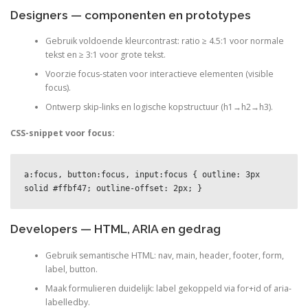
Designers — componenten en prototypes
Gebruik voldoende kleurcontrast: ratio ≥ 4.5:1 voor normale
tekst en ≥ 3:1 voor grote tekst.
Voorzie focus-staten voor interactieve elementen (visible
focus).
Ontwerp skip-links en logische kopstructuur (h1→h2→h3).
CSS-snippet voor focus:
a:focus, button:focus, input:focus { outline: 3px 
solid #ffbf47; outline-offset: 2px; }
Developers — HTML, ARIA en gedrag
Gebruik semantische HTML: nav, main, header, footer, form,
label, button.
Maak formulieren duidelijk: label gekoppeld via for+id of aria-
labelledby.