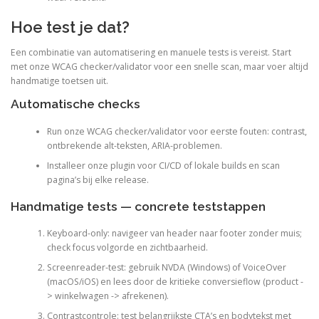
Hoe test je dat?
Een combinatie van automatisering en manuele tests is vereist. Start
met onze WCAG checker/validator voor een snelle scan, maar voer altijd
handmatige toetsen uit.
Automatische checks
Run onze WCAG checker/validator voor eerste fouten: contrast,
ontbrekende alt-teksten, ARIA-problemen.
Installeer onze plugin voor CI/CD of lokale builds en scan
pagina’s bij elke release.
Handmatige tests — concrete teststappen
Keyboard-only: navigeer van header naar footer zonder muis;
check focus volgorde en zichtbaarheid.
Screenreader-test: gebruik NVDA (Windows) of VoiceOver
(macOS/iOS) en lees door de kritieke conversieflow (product -
> winkelwagen -> afrekenen).
Contrastcontrole: test belangrijkste CTA’s en bodytekst met