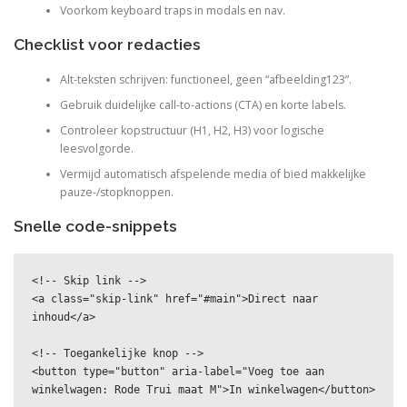
Voorkom keyboard traps in modals en nav.
Checklist voor redacties
Alt-teksten schrijven: functioneel, geen “afbeelding123”.
Gebruik duidelijke call-to-actions (CTA) en korte labels.
Controleer kopstructuur (H1, H2, H3) voor logische
leesvolgorde.
Vermijd automatisch afspelende media of bied makkelijke
pauze-/stopknoppen.
Snelle code-snippets
<!-- Skip link -->

<a class="skip-link" href="#main">Direct naar 
inhoud</a>

<!-- Toegankelijke knop -->

<button type="button" aria-label="Voeg toe aan 
winkelwagen: Rode Trui maat M">In winkelwagen</button>
