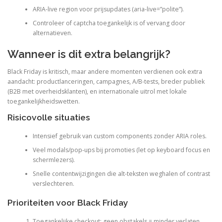
ARIA-live region voor prijsupdates (aria-live=”polite”).
Controleer of captcha toegankelijk is of vervang door
alternatieven.
Wanneer is dit extra belangrijk?
Black Friday is kritisch, maar andere momenten verdienen ook extra
aandacht: productlanceringen, campagnes, A/B-tests, breder publiek
(B2B met overheidsklanten), en internationale uitrol met lokale
toegankelijkheidswetten.
Risicovolle situaties
Intensief gebruik van custom components zonder ARIA roles.
Veel modals/pop-ups bij promoties (let op keyboard focus en
schermlezers).
Snelle contentwijzigingen die alt-teksten weghalen of contrast
verslechteren.
Prioriteiten voor Black Friday
Toegankelijke checkout: geen obstakels = minder verlaten