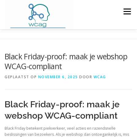
Ga
naar
Menu
de
inhoud
HOME
WCAG RICHTLIJNEN
Black Friday-proof: maak je webshop
WCAG-compliant
WCAG CHECKER / VALIDATOR
BLOG
GEPLAATST OP
NOVEMBER 6, 2025
DOOR
WCAG
DOWNLOAD PLUGIN
CONTACT
Black Friday-proof: maak je
webshop WCAG-compliant
Black Friday betekent piekverkeer, veel acties en razendsnelle
beslissingen van bezoekers. Als je webshop dan ontoegankelijk is, mis