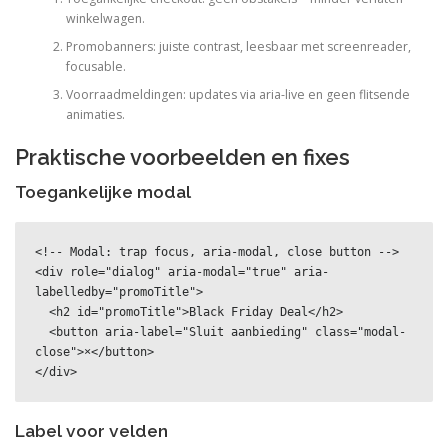
winkelwagen.
Promobanners: juiste contrast, leesbaar met screenreader,
focusable.
Voorraadmeldingen: updates via aria-live en geen flitsende
animaties.
Praktische voorbeelden en fixes
Toegankelijke modal
<!-- Modal: trap focus, aria-modal, close button -->

<div role="dialog" aria-modal="true" aria-
labelledby="promoTitle">

  <h2 id="promoTitle">Black Friday Deal</h2>

  <button aria-label="Sluit aanbieding" class="modal-
close">×</button>

</div>
Label voor velden