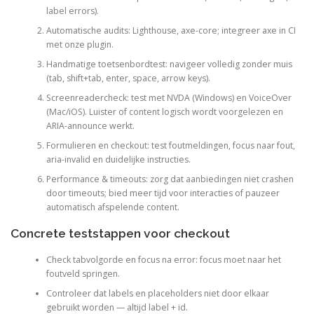
label errors).
Automatische audits: Lighthouse, axe-core; integreer axe in CI
met onze plugin.
Handmatige toetsenbordtest: navigeer volledig zonder muis
(tab, shift+tab, enter, space, arrow keys).
Screenreadercheck: test met NVDA (Windows) en VoiceOver
(Mac/iOS). Luister of content logisch wordt voorgelezen en
ARIA-announce werkt.
Formulieren en checkout: test foutmeldingen, focus naar fout,
aria-invalid en duidelijke instructies.
Performance & timeouts: zorg dat aanbiedingen niet crashen
door timeouts; bied meer tijd voor interacties of pauzeer
automatisch afspelende content.
Concrete teststappen voor checkout
Check tabvolgorde en focus na error: focus moet naar het
foutveld springen.
Controleer dat labels en placeholders niet door elkaar
gebruikt worden — altijd label + id.