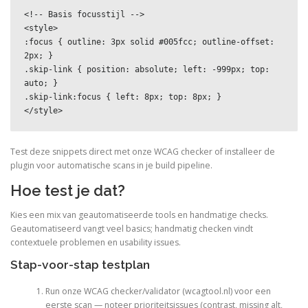
<!-- Basis focusstijl -->

<style>

:focus { outline: 3px solid #005fcc; outline-offset: 
2px; }

.skip-link { position: absolute; left: -999px; top: 
auto; }

.skip-link:focus { left: 8px; top: 8px; }

</style>
Test deze snippets direct met onze WCAG checker of installeer de
plugin voor automatische scans in je build pipeline.
Hoe test je dat?
Kies een mix van geautomatiseerde tools en handmatige checks.
Geautomatiseerd vangt veel basics; handmatig checken vindt
contextuele problemen en usability issues.
Stap-voor-stap testplan
Run onze WCAG checker/validator (wcagtool.nl) voor een
eerste scan — noteer prioriteitsissues (contrast, missing alt,