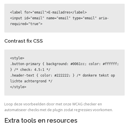
<label for="email">E-mailadres</label>

<input id="email" name="email" type="email" aria-
required="true">
Contrast fix CSS
<style>

.button-primary { background: #0061cc; color: #ffffff; 
} /* check: 4.5:1 */

.header-text { color: #222222; } /* donkere tekst op 
lichte achtergrond */

</style>
Loop deze voorbeelden door met onze WCAG checker en
automatiseer checks met de plugin zodat regressies voorkomen.
Extra tools en resources