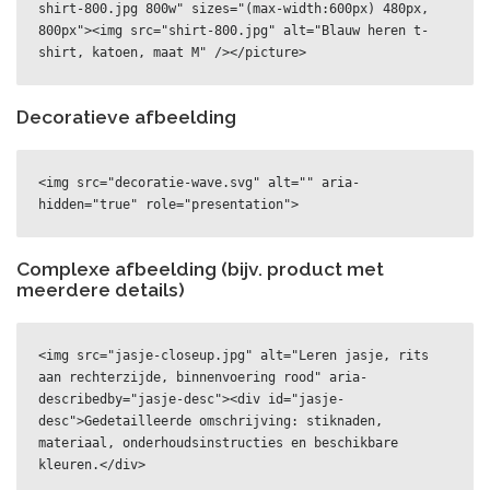
shirt-800.jpg 800w" sizes="(max-width:600px) 480px, 
800px"><img src="shirt-800.jpg" alt="Blauw heren t-
shirt, katoen, maat M" /></picture>
Decoratieve afbeelding
<img src="decoratie-wave.svg" alt="" aria-
hidden="true" role="presentation">
Complexe afbeelding (bijv. product met
meerdere details)
<img src="jasje-closeup.jpg" alt="Leren jasje, rits 
aan rechterzijde, binnenvoering rood" aria-
describedby="jasje-desc"><div id="jasje-
desc">Gedetailleerde omschrijving: stiknaden, 
materiaal, onderhoudsinstructies en beschikbare 
kleuren.</div>