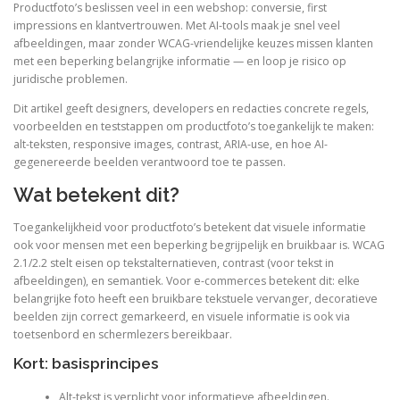
Productfoto’s beslissen veel in een webshop: conversie, first
impressions en klantvertrouwen. Met AI-tools maak je snel veel
afbeeldingen, maar zonder WCAG-vriendelijke keuzes missen klanten
met een beperking belangrijke informatie — en loop je risico op
juridische problemen.
Dit artikel geeft designers, developers en redacties concrete regels,
voorbeelden en teststappen om productfoto’s toegankelijk te maken:
alt-teksten, responsive images, contrast, ARIA-use, en hoe AI-
gegenereerde beelden verantwoord toe te passen.
Wat betekent dit?
Toegankelijkheid voor productfoto’s betekent dat visuele informatie
ook voor mensen met een beperking begrijpelijk en bruikbaar is. WCAG
2.1/2.2 stelt eisen op tekstalternatieven, contrast (voor tekst in
afbeeldingen), en semantiek. Voor e-commerces betekent dit: elke
belangrijke foto heeft een bruikbare tekstuele vervanger, decoratieve
beelden zijn correct gemarkeerd, en visuele informatie is ook via
toetsenbord en schermlezers bereikbaar.
Kort: basisprincipes
Alt-tekst is verplicht voor informatieve afbeeldingen.