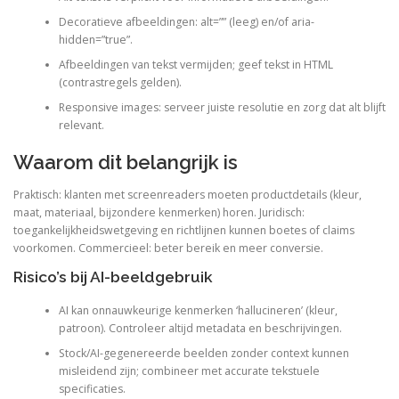
Decoratieve afbeeldingen: alt=”” (leeg) en/of aria-
hidden=”true”.
Afbeeldingen van tekst vermijden; geef tekst in HTML
(contrastregels gelden).
Responsive images: serveer juiste resolutie en zorg dat alt blijft
relevant.
Waarom dit belangrijk is
Praktisch: klanten met screenreaders moeten productdetails (kleur,
maat, materiaal, bijzondere kenmerken) horen. Juridisch:
toegankelijkheidswetgeving en richtlijnen kunnen boetes of claims
voorkomen. Commercieel: beter bereik en meer conversie.
Risico’s bij AI-beeldgebruik
AI kan onnauwkeurige kenmerken ‘hallucineren’ (kleur,
patroon). Controleer altijd metadata en beschrijvingen.
Stock/AI-gegenereerde beelden zonder context kunnen
misleidend zijn; combineer met accurate tekstuele
specificaties.