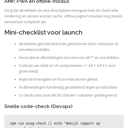
AMP, PWA en offline-modus
Zorg dat alt-teksten en aria-descriptions meegaan met de client-side
rendering en service worker cache; offline pagina’s moeten nog steeds
semantisch compleet zijn.
Mini-checklist voor launch
Alt-teksten gecontroleerd en geschreven door redacteur of
verantwoordelijke.
Decoratieve afbeeldingen voorzien van alt=”” en aria-hidden.
Contrast van tekst en UI-componenten >= 4.5:1 (of 3:1 voor
grote tekst).
Keyboard-navigatie en focus-indicatoren getest.
AI-afbeeldingen handmatig gevalideerd tegen productdata.
CI-checks met onze WCAG checker / validator geïntegreerd.
Snelle code-check (Devops)
npm run wcag-check || echo "Bekijk rapport op 