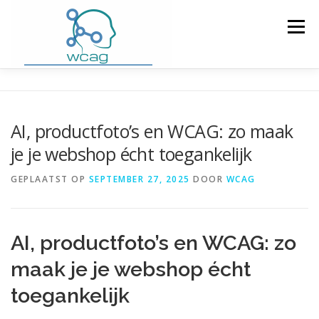
Ga
naar
Menu
de
inhoud
HOME
WCAG RICHTLIJNEN
AI, productfoto’s en WCAG: zo maak
je je webshop écht toegankelijk
WCAG CHECKER / VALIDATOR
BLOG
GEPLAATST OP
SEPTEMBER 27, 2025
DOOR
WCAG
DOWNLOAD PLUGIN
CONTACT
AI, productfoto’s en WCAG: zo
maak je je webshop écht
toegankelijk