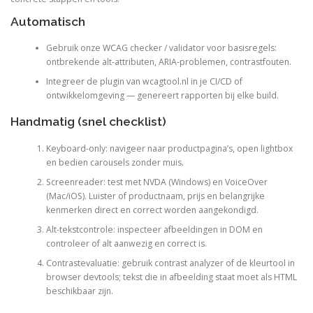
Automatisch
Gebruik onze WCAG checker / validator voor basisregels:
ontbrekende alt-attributen, ARIA-problemen, contrastfouten.
Integreer de plugin van wcagtool.nl in je CI/CD of
ontwikkelomgeving — genereert rapporten bij elke build.
Handmatig (snel checklist)
Keyboard-only: navigeer naar productpagina’s, open lightbox
en bedien carousels zonder muis.
Screenreader: test met NVDA (Windows) en VoiceOver
(Mac/iOS). Luister of productnaam, prijs en belangrijke
kenmerken direct en correct worden aangekondigd.
Alt-tekstcontrole: inspecteer afbeeldingen in DOM en
controleer of alt aanwezig en correct is.
Contrastevaluatie: gebruik contrast analyzer of de kleurtool in
browser devtools; tekst die in afbeelding staat moet als HTML
beschikbaar zijn.