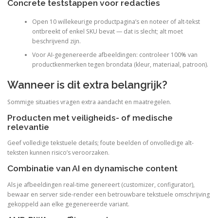
Concrete teststappen voor redacties
Open 10 willekeurige productpagina’s en noteer of alt-tekst
ontbreekt of enkel SKU bevat — dat is slecht; alt moet
beschrijvend zijn.
Voor AI-gegenereerde afbeeldingen: controleer 100% van
productkenmerken tegen brondata (kleur, materiaal, patroon).
Wanneer is dit extra belangrijk?
Sommige situaties vragen extra aandacht en maatregelen.
Producten met veiligheids- of medische
relevantie
Geef volledige tekstuele details; foute beelden of onvolledige alt-
teksten kunnen risico’s veroorzaken.
Combinatie van AI en dynamische content
Als je afbeeldingen real-time genereert (customizer, configurator),
bewaar en server side-render een betrouwbare tekstuele omschrijving
gekoppeld aan elke gegenereerde variant.