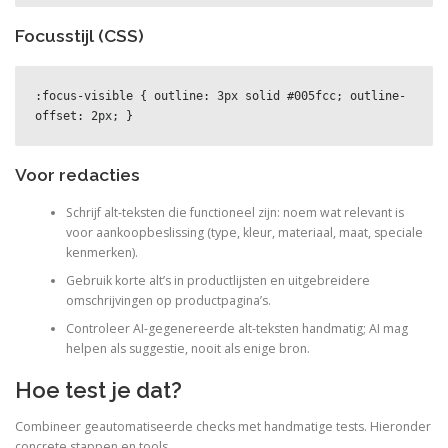
Focusstijl (CSS)
:focus-visible { outline: 3px solid #005fcc; outline-
offset: 2px; }
Voor redacties
Schrijf alt-teksten die functioneel zijn: noem wat relevant is
voor aankoopbeslissing (type, kleur, materiaal, maat, speciale
kenmerken).
Gebruik korte alt’s in productlijsten en uitgebreidere
omschrijvingen op productpagina’s.
Controleer AI-gegenereerde alt-teksten handmatig; AI mag
helpen als suggestie, nooit als enige bron.
Hoe test je dat?
Combineer geautomatiseerde checks met handmatige tests. Hieronder
concrete stappen en tools.