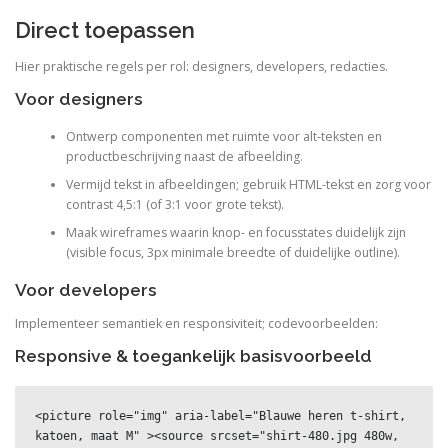
Direct toepassen
Hier praktische regels per rol: designers, developers, redacties.
Voor designers
Ontwerp componenten met ruimte voor alt-teksten en
productbeschrijving naast de afbeelding.
Vermijd tekst in afbeeldingen; gebruik HTML-tekst en zorg voor
contrast 4,5:1 (of 3:1 voor grote tekst).
Maak wireframes waarin knop- en focusstates duidelijk zijn
(visible focus, 3px minimale breedte of duidelijke outline).
Voor developers
Implementeer semantiek en responsiviteit; codevoorbeelden:
Responsive & toegankelijk basisvoorbeeld
<picture role="img" aria-label="Blauwe heren t-shirt, 
katoen, maat M" ><source srcset="shirt-480.jpg 480w, 