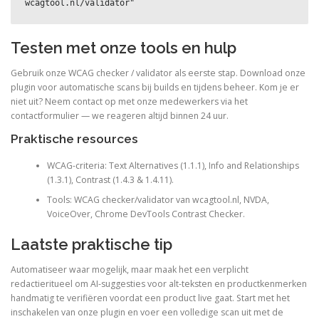
wcagtool.nl/validator"
Testen met onze tools en hulp
Gebruik onze WCAG checker / validator als eerste stap. Download onze
plugin voor automatische scans bij builds en tijdens beheer. Kom je er
niet uit? Neem contact op met onze medewerkers via het
contactformulier — we reageren altijd binnen 24 uur.
Praktische resources
WCAG-criteria: Text Alternatives (1.1.1), Info and Relationships
(1.3.1), Contrast (1.4.3 & 1.4.11).
Tools: WCAG checker/validator van wcagtool.nl, NVDA,
VoiceOver, Chrome DevTools Contrast Checker.
Laatste praktische tip
Automatiseer waar mogelijk, maar maak het een verplicht
redactieritueel om AI-suggesties voor alt-teksten en productkenmerken
handmatig te verifiëren voordat een product live gaat. Start met het
inschakelen van onze plugin en voer een volledige scan uit met de