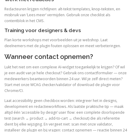
Redacteuren krijgen richtlijnen: alt-tekst templates, knop-teksten, en
misbruik van ‘Lees meer’ vermijden. Gebruik onze checklist als
contentblok in het CMS.
Training voor designers & devs
Plan korte workshops met voorbeelden uit je webshop. Laat
deelnemers met de plugin fouten oplossen en meet verbeteringen.
Wanneer contact opnemen?
Lukt het niet om een complexe AI-widget toegankelijk te krijgen? Of wil
je een audit van je hele checkout? Gebruik ons contactformulier — onze
medewerkers beantwoorden binnen 24 uur. Wil je zelf direct meten?
Start met onze WCAG checker/validator of download de plugin voor
Chrome/CI.
Laat accessibility geen checkbox worden: integreer het in designs,
development en redactieworkflows. Als laatste praktische tip — maak
altijd één ‘accessible by design’ user flow: een complete doorlopende
test (search → product → add-to-cart → checkout) die als referentie
dient bij elke wijziging. En vergeet niet: scan met onze validator,
installeer de plugin en bij vragen: contact opnemen — reactie binnen 24