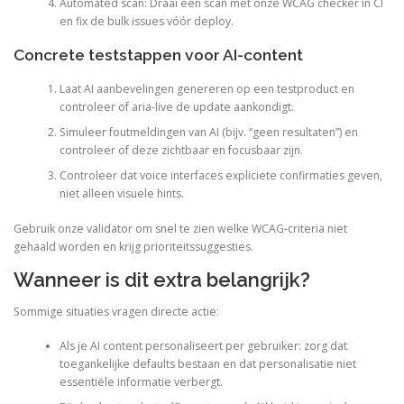
Automated scan: Draai een scan met onze WCAG checker in CI
en fix de bulk issues vóór deploy.
Concrete teststappen voor AI-content
Laat AI aanbevelingen genereren op een testproduct en
controleer of aria-live de update aankondigt.
Simuleer foutmeldingen van AI (bijv. “geen resultaten”) en
controleer of deze zichtbaar en focusbaar zijn.
Controleer dat voice interfaces expliciete confirmaties geven,
niet alleen visuele hints.
Gebruik onze validator om snel te zien welke WCAG-criteria niet
gehaald worden en krijg prioriteitssuggesties.
Wanneer is dit extra belangrijk?
Sommige situaties vragen directe actie:
Als je AI content personaliseert per gebruiker: zorg dat
toegankelijke defaults bestaan en dat personalisatie niet
essentiële informatie verbergt.