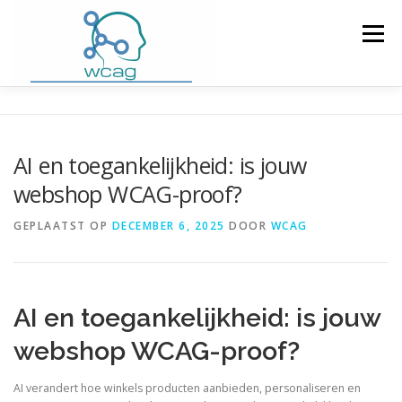
Ga
naar
Menu
de
inhoud
HOME
WCAG RICHTLIJNEN
AI en toegankelijkheid: is jouw
webshop WCAG-proof?
WCAG CHECKER / VALIDATOR
BLOG
GEPLAATST OP
DECEMBER 6, 2025
DOOR
WCAG
DOWNLOAD PLUGIN
CONTACT
AI en toegankelijkheid: is jouw
webshop WCAG-proof?
AI verandert hoe winkels producten aanbieden, personaliseren en