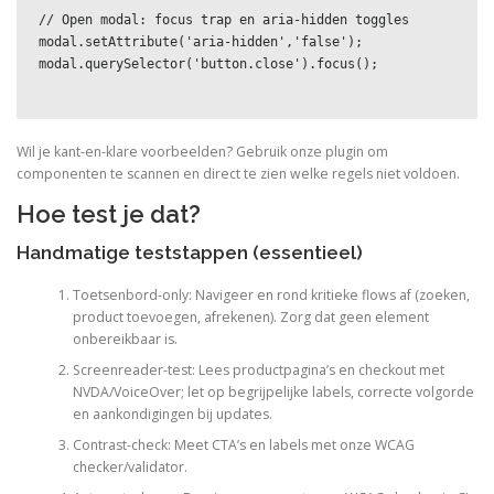
// Open modal: focus trap en aria-hidden toggles
modal.setAttribute('aria-hidden','false'); 
modal.querySelector('button.close').focus();
Wil je kant-en-klare voorbeelden? Gebruik onze plugin om
componenten te scannen en direct te zien welke regels niet voldoen.
Hoe test je dat?
Handmatige teststappen (essentieel)
Toetsenbord-only: Navigeer en rond kritieke flows af (zoeken,
product toevoegen, afrekenen). Zorg dat geen element
onbereikbaar is.
Screenreader-test: Lees productpagina’s en checkout met
NVDA/VoiceOver; let op begrijpelijke labels, correcte volgorde
en aankondigingen bij updates.
Contrast-check: Meet CTA’s en labels met onze WCAG
checker/validator.