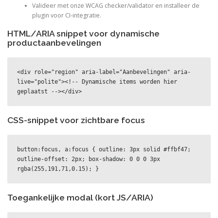
Valideer met onze WCAG checker/validator en installeer de
plugin voor CI-integratie.
HTML/ARIA snippet voor dynamische
productaanbevelingen
<div role="region" aria-label="Aanbevelingen" aria-
live="polite"><!-- Dynamische items worden hier 
geplaatst --></div>
CSS-snippet voor zichtbare focus
button:focus, a:focus { outline: 3px solid #ffbf47; 
outline-offset: 2px; box-shadow: 0 0 0 3px 
rgba(255,191,71,0.15); }
Toegankelijke modal (kort JS/ARIA)