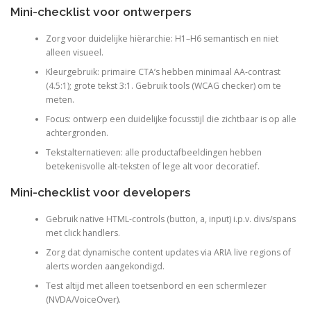
Mini-checklist voor ontwerpers
Zorg voor duidelijke hiërarchie: H1–H6 semantisch en niet
alleen visueel.
Kleurgebruik: primaire CTA’s hebben minimaal AA-contrast
(4.5:1); grote tekst 3:1. Gebruik tools (WCAG checker) om te
meten.
Focus: ontwerp een duidelijke focusstijl die zichtbaar is op alle
achtergronden.
Tekstalternatieven: alle productafbeeldingen hebben
betekenisvolle alt-teksten of lege alt voor decoratief.
Mini-checklist voor developers
Gebruik native HTML-controls (button, a, input) i.p.v. divs/spans
met click handlers.
Zorg dat dynamische content updates via ARIA live regions of
alerts worden aangekondigd.
Test altijd met alleen toetsenbord en een schermlezer
(NVDA/VoiceOver).