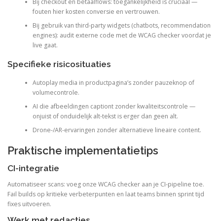
Bij checkout en betaalflows: toegankelijkheid is cruciaal —
fouten hier kosten conversie en vertrouwen.
Bij gebruik van third-party widgets (chatbots, recommendation
engines): audit externe code met de WCAG checker voordat je
live gaat.
Specifieke risicosituaties
Autoplay media in productpagina’s zonder pauzeknop of
volumecontrole.
AI die afbeeldingen captiont zonder kwaliteitscontrole —
onjuist of onduidelijk alt-tekst is erger dan geen alt.
Drone-/AR-ervaringen zonder alternatieve lineaire content.
Praktische implementatietips
CI-integratie
Automatiseer scans: voeg onze WCAG checker aan je CI-pipeline toe.
Fail builds op kritieke verbeterpunten en laat teams binnen sprint tijd
fixes uitvoeren.
Werk met redacties