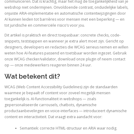
communiceren. Dat is krachtig, maar het mag de toegankelijkheid van je
webshop niet ondermijnen. Onvoldoende contrast, onduidelijke labels,
onjuiste ARIA-implementatie en automatische contentwijzigingen door
AI kunnen leiden tot barrières voor mensen met een beperking — en
tot juridische en commerciële risico’s voor jou.
Dit artikel is praktisch en direct toepasbaar: concrete checks, code-
snippets, teststappen en wanneer je extra alert moet zijn. Gericht op
designers, developers en redacties die WCAG serieus nemen en willen
weten hoe AI-features passend en toetsbaar worden ingezet. Gebruik
onze WCAG checker/validator, download onze plugin of neem contact
op — onze medewerkers reageren binnen 24 uur.
Wat betekent dit?
WCAG (Web Content Accessibility Guidelines) zijn de standaarden
waarmee je bepaalt of content voor zoveel mogelijk mensen
toegankelijk is. AI-functionaliteit in webshops — zoals
gepersonaliseerde carrousels, chatbots, dynamische
productaanbevelingen en voice-interfaces — introduceert dynamische
content en interactiviteit. Dat vraagt extra aandacht voor:
Semantiek: correcte HTML-structuur en ARIA waar nodig.