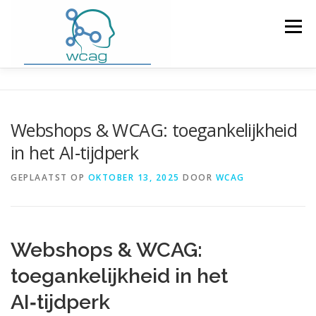
Ga
naar
Menu
de
inhoud
HOME
WCAG RICHTLIJNEN
Webshops & WCAG: toegankelijkheid
in het AI‑tijdperk
WCAG CHECKER / VALIDATOR
BLOG
GEPLAATST OP
OKTOBER 13, 2025
DOOR
WCAG
DOWNLOAD PLUGIN
CONTACT
Webshops & WCAG:
toegankelijkheid in het
AI‑tijdperk