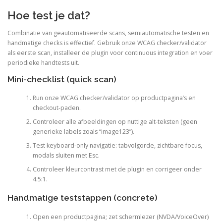
Hoe test je dat?
Combinatie van geautomatiseerde scans, semiautomatische testen en
handmatige checks is effectief. Gebruik onze WCAG checker/validator
als eerste scan, installeer de plugin voor continuous integration en voer
periodieke handtests uit.
Mini-checklist (quick scan)
Run onze WCAG checker/validator op productpagina’s en
checkout-paden.
Controleer alle afbeeldingen op nuttige alt-teksten (geen
generieke labels zoals “image123”).
Test keyboard-only navigatie: tabvolgorde, zichtbare focus,
modals sluiten met Esc.
Controleer kleurcontrast met de plugin en corrigeer onder
4.5:1.
Handmatige teststappen (concrete)
Open een productpagina; zet schermlezer (NVDA/VoiceOver)