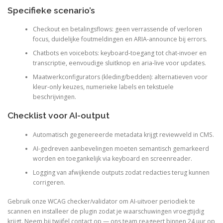
Specifieke scenario’s
Checkout en betalingsflows: geen verrassende of verloren
focus, duidelijke foutmeldingen en ARIA-announce bij errors.
Chatbots en voicebots: keyboard-toegang tot chat-invoer en
transcriptie, eenvoudige sluitknop en aria-live voor updates.
Maatwerkconfigurators (kleding/bedden): alternatieven voor
kleur-only keuzes, numerieke labels en tekstuele
beschrijvingen.
Checklist voor AI-output
Automatisch gegenereerde metadata krijgt reviewveld in CMS.
AI-gedreven aanbevelingen moeten semantisch gemarkeerd
worden en toegankelijk via keyboard en screenreader.
Logging van afwijkende outputs zodat redacties terug kunnen
corrigeren.
Gebruik onze WCAG checker/validator om AI-uitvoer periodiek te
scannen en installeer de plugin zodat je waarschuwingen vroegtijdig
krijgt. Neem bij twijfel contact op — ons team reageert binnen 24 uur op