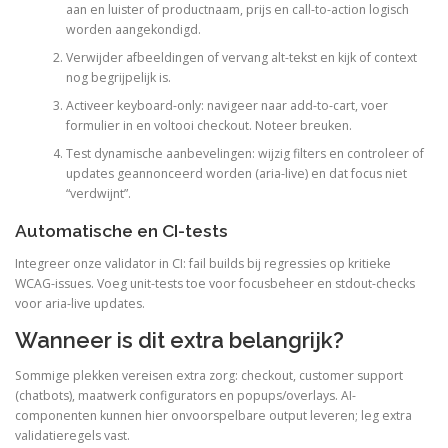
aan en luister of productnaam, prijs en call-to-action logisch
worden aangekondigd.
Verwijder afbeeldingen of vervang alt-tekst en kijk of context
nog begrijpelijk is.
Activeer keyboard-only: navigeer naar add-to-cart, voer
formulier in en voltooi checkout. Noteer breuken.
Test dynamische aanbevelingen: wijzig filters en controleer of
updates geannonceerd worden (aria-live) en dat focus niet
“verdwijnt”.
Automatische en CI-tests
Integreer onze validator in CI: fail builds bij regressies op kritieke
WCAG-issues. Voeg unit-tests toe voor focusbeheer en stdout-checks
voor aria-live updates.
Wanneer is dit extra belangrijk?
Sommige plekken vereisen extra zorg: checkout, customer support
(chatbots), maatwerk configurators en popups/overlays. AI-
componenten kunnen hier onvoorspelbare output leveren; leg extra
validatieregels vast.