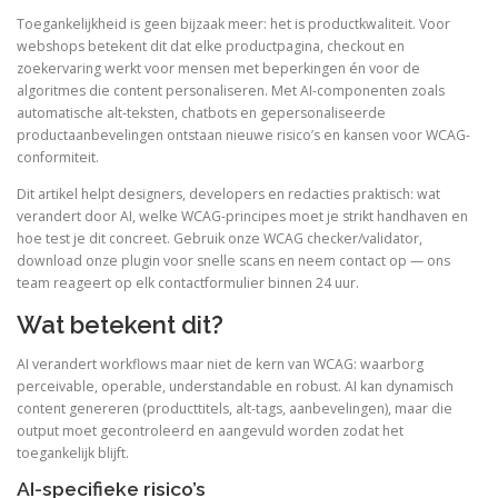
Toegankelijkheid is geen bijzaak meer: het is productkwaliteit. Voor
webshops betekent dit dat elke productpagina, checkout en
zoekervaring werkt voor mensen met beperkingen én voor de
algoritmes die content personaliseren. Met AI-componenten zoals
automatische alt-teksten, chatbots en gepersonaliseerde
productaanbevelingen ontstaan nieuwe risico’s en kansen voor WCAG-
conformiteit.
Dit artikel helpt designers, developers en redacties praktisch: wat
verandert door AI, welke WCAG-principes moet je strikt handhaven en
hoe test je dit concreet. Gebruik onze WCAG checker/validator,
download onze plugin voor snelle scans en neem contact op — ons
team reageert op elk contactformulier binnen 24 uur.
Wat betekent dit?
AI verandert workflows maar niet de kern van WCAG: waarborg
perceivable, operable, understandable en robust. AI kan dynamisch
content genereren (producttitels, alt-tags, aanbevelingen), maar die
output moet gecontroleerd en aangevuld worden zodat het
toegankelijk blijft.
AI-specifieke risico’s