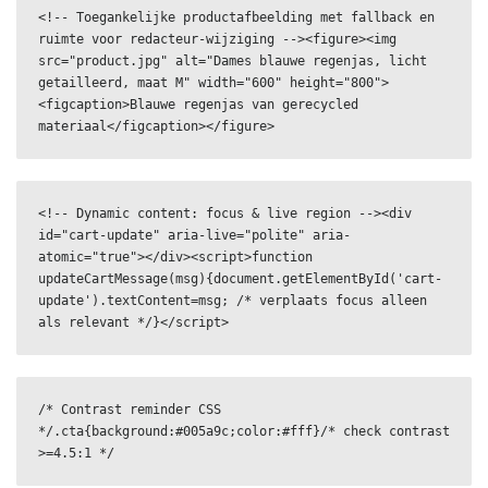
<!-- Toegankelijke productafbeelding met fallback en 
ruimte voor redacteur-wijziging --><figure><img 
src="product.jpg" alt="Dames blauwe regenjas, licht 
getailleerd, maat M" width="600" height="800">
<figcaption>Blauwe regenjas van gerecycled 
materiaal</figcaption></figure>
<!-- Dynamic content: focus & live region --><div 
id="cart-update" aria-live="polite" aria-
atomic="true"></div><script>function 
updateCartMessage(msg){document.getElementById('cart-
update').textContent=msg; /* verplaats focus alleen 
als relevant */}</script>
/* Contrast reminder CSS 
*/.cta{background:#005a9c;color:#fff}/* check contrast 
>=4.5:1 */