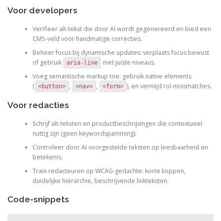
Voor developers
Verifieer alt-tekst die door AI wordt gegenereerd en bied een
CMS-veld voor handmatige correcties.
Beheer focus bij dynamische updates: verplaats focus bewust
of gebruik
met juiste niveaus.
aria-live
Voeg semantische markup toe: gebruik native elements
(
,
,
), en vermijd rol-missmatches.
<button>
<nav>
<form>
Voor redacties
Schrijf alt-teksten en productbeschrijvingen die contextueel
nuttig zijn (geen keywordspamming).
Controleer door AI voorgestelde teksten op leesbaarheid en
betekenis.
Train redacteuren op WCAG-gedachte: korte koppen,
duidelijke hiërarchie, beschrijvende linkteksten.
Code-snippets