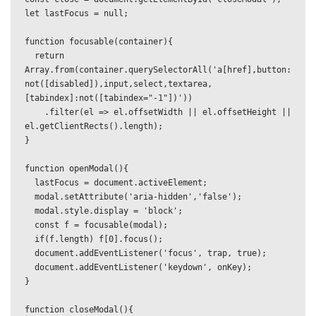
let lastFocus = null;

function focusable(container){

  return 
Array.from(container.querySelectorAll('a[href],button:
not([disabled]),input,select,textarea,
[tabindex]:not([tabindex="-1"])'))

    .filter(el => el.offsetWidth || el.offsetHeight || 
el.getClientRects().length);

}

function openModal(){

  lastFocus = document.activeElement;

  modal.setAttribute('aria-hidden','false');

  modal.style.display = 'block';

  const f = focusable(modal);

  if(f.length) f[0].focus();

  document.addEventListener('focus', trap, true);

  document.addEventListener('keydown', onKey);

}

function closeModal(){
