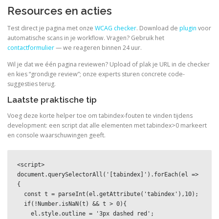
Resources en acties
Test direct je pagina met onze
WCAG checker
. Download de
plugin
voor
automatische scans in je workflow. Vragen? Gebruik het
contactformulier
— we reageren binnen 24 uur.
Wil je dat we één pagina reviewen? Upload of plak je URL in de checker
en kies “grondige review”; onze experts sturen concrete code-
suggesties terug.
Laatste praktische tip
Voeg deze korte helper toe om tabindex-fouten te vinden tijdens
development: een script dat alle elementen met tabindex>0 markeert
en console waarschuwingen geeft.
<script>

document.querySelectorAll('[tabindex]').forEach(el => 
{

  const t = parseInt(el.getAttribute('tabindex'),10);

  if(!Number.isNaN(t) && t > 0){

    el.style.outline = '3px dashed red';
