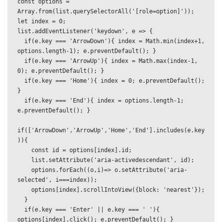
const options = 
Array.from(list.querySelectorAll('[role=option]'));

let index = 0;

list.addEventListener('keydown', e => {

  if(e.key === 'ArrowDown'){ index = Math.min(index+1, 
options.length-1); e.preventDefault(); }

  if(e.key === 'ArrowUp'){ index = Math.max(index-1, 
0); e.preventDefault(); }

  if(e.key === 'Home'){ index = 0; e.preventDefault(); 
}

  if(e.key === 'End'){ index = options.length-1; 
e.preventDefault(); }

if(['ArrowDown','ArrowUp','Home','End'].includes(e.key
)){

    const id = options[index].id;

    list.setAttribute('aria-activedescendant', id);

    options.forEach((o,i)=> o.setAttribute('aria-
selected', i===index));

    options[index].scrollIntoView({block: 'nearest'});

  }

  if(e.key === 'Enter' || e.key === ' '){ 
options[index].click(); e.preventDefault(); }
