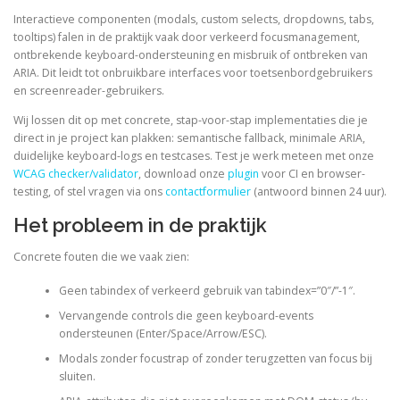
Interactieve componenten (modals, custom selects, dropdowns, tabs,
tooltips) falen in de praktijk vaak door verkeerd focusmanagement,
ontbrekende keyboard-ondersteuning en misbruik of ontbreken van
ARIA. Dit leidt tot onbruikbare interfaces voor toetsenbordgebruikers
en screenreader-gebruikers.
Wij lossen dit op met concrete, stap-voor-stap implementaties die je
direct in je project kan plakken: semantische fallback, minimale ARIA,
duidelijke keyboard-logs en testcases. Test je werk meteen met onze
WCAG checker/validator
, download onze
plugin
voor CI en browser-
testing, of stel vragen via ons
contactformulier
(antwoord binnen 24 uur).
Het probleem in de praktijk
Concrete fouten die we vaak zien:
Geen tabindex of verkeerd gebruik van tabindex=”0″/”-1″.
Vervangende controls die geen keyboard-events
ondersteunen (Enter/Space/Arrow/ESC).
Modals zonder focustrap of zonder terugzetten van focus bij
sluiten.