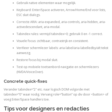
Gebruik native elementen waar mogelijk.
Keyboard: Enter/Space activeren, Arrow/Home/End voor lists,
ESC sluit dialogs.
Correcte ARIA: aria-expanded, aria-controls, aria-hidden, aria-
activedescendant, aria-modal.
Tabindex rules: vermijd tabindex>0; gebruik 0 en -1 correct.
Visuele focus: zichtbaar, contrastrijk en consistent.
Verifieer schermlezer labels: aria-label/aria-labelledby/alt tekst
aanwezig.
Restore focus bij modal sluit.
Test op mobiele toetsenbord-navigatie en schermlezers
(NVDA/VoiceOver).
Concrete quick-fixes
Verander tabindex=”2″ etc. naar logisch DOM volgorde met
tabindex=”0″ waar nodig. Vervang role=”button” op div door <button> of
voeg Enter/Space handlers toe.
Tips voor designers en redacties