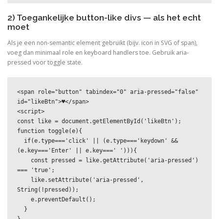
2) Toegankelijke button-like divs — als het echt
moet
Als je een non-semantic element gebruikt (bijv. icon in SVG of span),
voeg dan minimaal role en keyboard handlers toe. Gebruik aria-
pressed voor toggle state.
<span role="button" tabindex="0" aria-pressed="false" 
id="likeBtn">♥</span>

<script>

const like = document.getElementById('likeBtn');

function toggle(e){

  if(e.type==='click' || (e.type==='keydown' && 
(e.key==='Enter' || e.key===' '))){

    const pressed = like.getAttribute('aria-pressed') 
=== 'true';

    like.setAttribute('aria-pressed', 
String(!pressed));

    e.preventDefault();

  }
