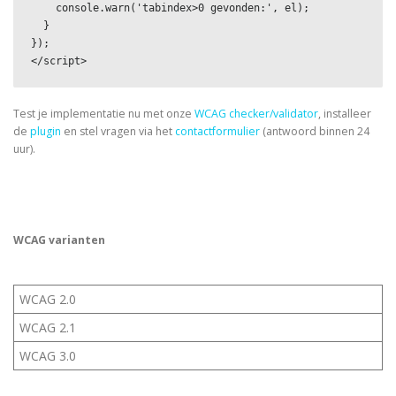
    console.warn('tabindex>0 gevonden:', el);

  }

});

</script>
Test je implementatie nu met onze
WCAG checker/validator
, installeer
de
plugin
en stel vragen via het
contactformulier
(antwoord binnen 24
uur).
WCAG varianten
WCAG 2.0
WCAG 2.1
WCAG 3.0