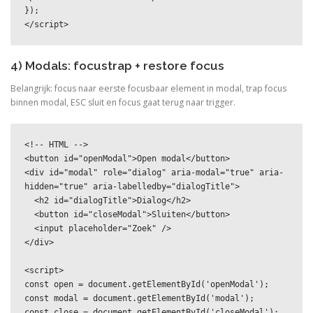
});

</script>
4) Modals: focustrap + restore focus
Belangrijk: focus naar eerste focusbaar element in modal, trap focus
binnen modal, ESC sluit en focus gaat terug naar trigger.
<!-- HTML -->

<button id="openModal">Open modal</button>

<div id="modal" role="dialog" aria-modal="true" aria-
hidden="true" aria-labelledby="dialogTitle">

  <h2 id="dialogTitle">Dialog</h2>

  <button id="closeModal">Sluiten</button>

  <input placeholder="Zoek" />

</div>

<script>

const open = document.getElementById('openModal');

const modal = document.getElementById('modal');

const close = document.getElementById('closeModal');
