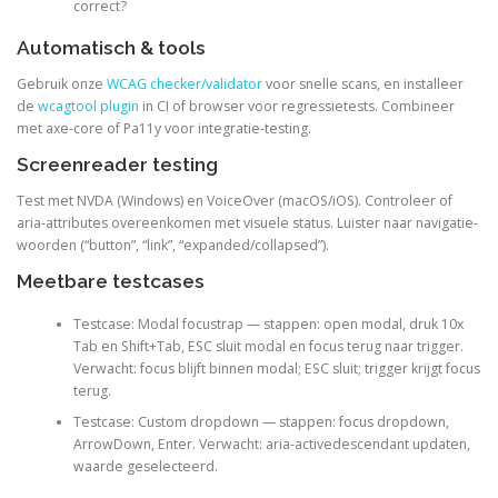
correct?
Automatisch & tools
Gebruik onze
WCAG checker/validator
voor snelle scans, en installeer
de
wcagtool plugin
in CI of browser voor regressietests. Combineer
met axe-core of Pa11y voor integratie-testing.
Screenreader testing
Test met NVDA (Windows) en VoiceOver (macOS/iOS). Controleer of
aria-attributes overeenkomen met visuele status. Luister naar navigatie-
woorden (“button”, “link”, “expanded/collapsed”).
Meetbare testcases
Testcase: Modal focustrap — stappen: open modal, druk 10x
Tab en Shift+Tab, ESC sluit modal en focus terug naar trigger.
Verwacht: focus blijft binnen modal; ESC sluit; trigger krijgt focus
terug.
Testcase: Custom dropdown — stappen: focus dropdown,
ArrowDown, Enter. Verwacht: aria-activedescendant updaten,
waarde geselecteerd.