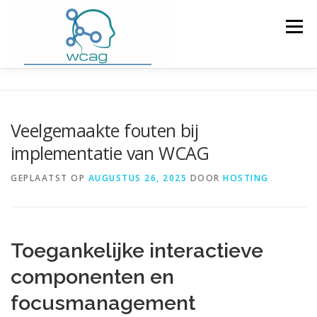
Ga
naar
Menu
de
inhoud
HOME
WCAG RICHTLIJNEN
Veelgemaakte fouten bij
implementatie van WCAG
WCAG CHECKER / VALIDATOR
BLOG
GEPLAATST OP
AUGUSTUS 26, 2025
DOOR
HOSTING
DOWNLOAD PLUGIN
CONTACT
Toegankelijke interactieve
componenten en
focusmanagement