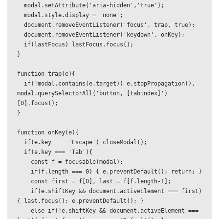
  modal.setAttribute('aria-hidden','true');

  modal.style.display = 'none';

  document.removeEventListener('focus', trap, true);

  document.removeEventListener('keydown', onKey);

  if(lastFocus) lastFocus.focus();

}

function trap(e){

  if(!modal.contains(e.target)) e.stopPropagation(), 
modal.querySelectorAll('button, [tabindex]')
[0].focus();

}

function onKey(e){

  if(e.key === 'Escape') closeModal();

  if(e.key === 'Tab'){

    const f = focusable(modal);

    if(f.length === 0) { e.preventDefault(); return; }

    const first = f[0], last = f[f.length-1];

    if(e.shiftKey && document.activeElement === first)
{ last.focus(); e.preventDefault(); }

    else if(!e.shiftKey && document.activeElement === 