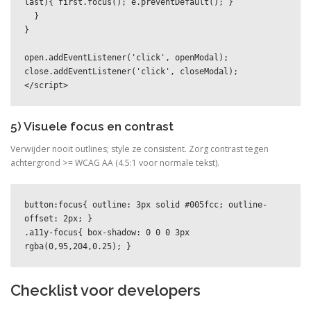
last){ first.focus(); e.preventDefault(); }

  }

}

open.addEventListener('click', openModal);

close.addEventListener('click', closeModal);

</script>
5) Visuele focus en contrast
Verwijder nooit outlines; style ze consistent. Zorg contrast tegen
achtergrond >= WCAG AA (4.5:1 voor normale tekst).
button:focus{ outline: 3px solid #005fcc; outline-
offset: 2px; }

.a11y-focus{ box-shadow: 0 0 0 3px 
rgba(0,95,204,0.25); }
Checklist voor developers