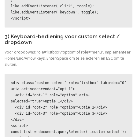
}

like.addEventListener('click', toggle);

like.addEventListener('keydown', toggle);

</script>
3) Keyboard-bediening voor custom select /
dropdown
Voor dropdowns: role=”listbox”/”option” of role=”menu”. Implementeer
Home/End/Arrow keys, Enter/Space om te selecteren en ESC om te
sluiten.
<div class="custom-select" role="listbox" tabindex="0" 
aria-activedescendant="opt-1">

  <div id="opt-1" role="option" aria-
selected="true">Optie 1</div>

  <div id="opt-2" role="option">Optie 2</div>

  <div id="opt-3" role="option">Optie 3</div>

</div>

<script>

const list = document.querySelector('.custom-select');
