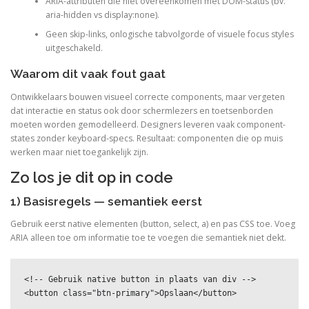
ARIA-attributen die niet overeenkomen met DOM-status (bv.
aria-hidden vs display:none).
Geen skip-links, onlogische tabvolgorde of visuele focus styles
uitgeschakeld.
Waarom dit vaak fout gaat
Ontwikkelaars bouwen visueel correcte components, maar vergeten
dat interactie en status ook door schermlezers en toetsenborden
moeten worden gemodelleerd. Designers leveren vaak component-
states zonder keyboard-specs. Resultaat: componenten die op muis
werken maar niet toegankelijk zijn.
Zo los je dit op in code
1) Basisregels — semantiek eerst
Gebruik eerst native elementen (button, select, a) en pas CSS toe. Voeg
ARIA alleen toe om informatie toe te voegen die semantiek niet dekt.
<!-- Gebruik native button in plaats van div -->

<button class="btn-primary">Opslaan</button>