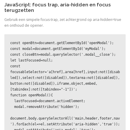
JavaScript: focus trap, aria-hidden en focus
terugzetten
Gebruik een simpele focus-trap, zet achtergrond op aria-hidden=true
en onthoud de opener.
const openBtn=document.getElementById('openModal');

const modal=document.getElementById('myModal');

const closeBtn=modal.querySelector('.modal__close');

let lastFocused=null;

const 
focusableSelector='a[href],area[href],input:not([disab
led]),select:not([disabled]),textarea:not([disabled]),
button:not([disabled]),iframe,object,embed,
[tabindex]:not([tabindex="-1"])';

function openModal(){

  lastFocused=document.activeElement;

  modal.removeAttribute('hidden');

document.body.querySelectorAll('main,header,footer,nav
').forEach(el=>el.setAttribute('aria-hidden','true'));
