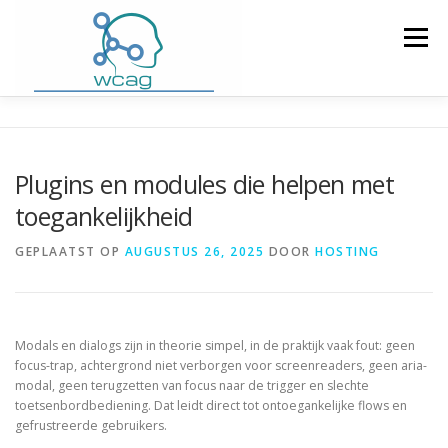
Ga
naar
Menu
de
inhoud
HOME
WCAG RICHTLIJNEN
Plugins en modules die helpen met
toegankelijkheid
WCAG CHECKER / VALIDATOR
BLOG
GEPLAATST OP
AUGUSTUS 26, 2025
DOOR
HOSTING
DOWNLOAD PLUGIN
CONTACT
Modals en dialogs zijn in theorie simpel, in de praktijk vaak fout: geen
focus-trap, achtergrond niet verborgen voor screenreaders, geen aria-
modal, geen terugzetten van focus naar de trigger en slechte
toetsenbordbediening. Dat leidt direct tot ontoegankelijke flows en
gefrustreerde gebruikers.