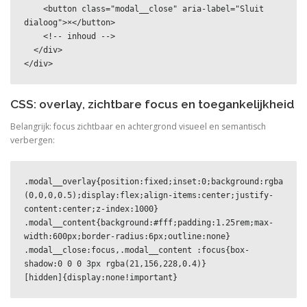
    <button class="modal__close" aria-label="Sluit 
dialoog">×</button>

    <!-- inhoud -->

  </div>

</div>
CSS: overlay, zichtbare focus en toegankelijkheid
Belangrijk: focus zichtbaar en achtergrond visueel en semantisch
verbergen:
.modal__overlay{position:fixed;inset:0;background:rgba
(0,0,0,0.5);display:flex;align-items:center;justify-
content:center;z-index:1000}

.modal__content{background:#fff;padding:1.25rem;max-
width:600px;border-radius:6px;outline:none}

.modal__close:focus,.modal__content :focus{box-
shadow:0 0 0 3px rgba(21,156,228,0.4)}

[hidden]{display:none!important}