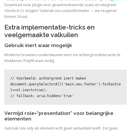
Download onze plugin voor geautomatiseerde scans en integreer
checks in CI. Vragen? Gebruik ons contactformulier — we reageren
binnen 24 uur.
Extra implementatie-tricks en
veelgemaakte valkuilen
Gebruik inert waar mogelijk
Moderne browsers ondersteunen inert om achtergrondinteractie te
blokkeren. Polyfill waar nodig.
// Voorbeeld: achtergrond inert maken

document.querySelectorAll('main,nav,footer').forEach(e
l=>el.inert=true);

// fallback: aria-hidden='true'
Vermijd role=”presentation” voor belangrijke
elementen
Gebruik role only als element echt geen semantiek heeft. Zet geen