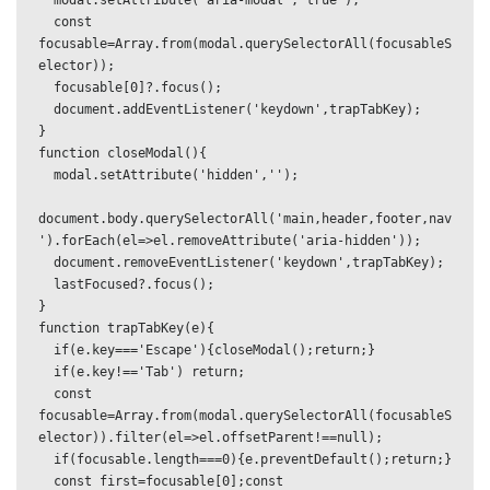
  modal.setAttribute('aria-modal','true');

  const 
focusable=Array.from(modal.querySelectorAll(focusableS
elector));

  focusable[0]?.focus();

  document.addEventListener('keydown',trapTabKey);

}

function closeModal(){

  modal.setAttribute('hidden','');

document.body.querySelectorAll('main,header,footer,nav
').forEach(el=>el.removeAttribute('aria-hidden'));

  document.removeEventListener('keydown',trapTabKey);

  lastFocused?.focus();

}

function trapTabKey(e){

  if(e.key==='Escape'){closeModal();return;}

  if(e.key!=='Tab') return;

  const 
focusable=Array.from(modal.querySelectorAll(focusableS
elector)).filter(el=>el.offsetParent!==null);

  if(focusable.length===0){e.preventDefault();return;}

  const first=focusable[0];const 