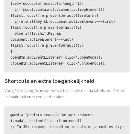
last=focusable[focusable.length-1];

  if(!modal.contains(document.activeElement))
{first.focus();e.preventDefault();return;}

  if(e.shiftKey && document.activeElement===first)
{last.focus();e.preventDefault();}

  else if(!e.shiftKey && 
document.activeElement===last)
{first.focus();e.preventDefault();}

}

openBtn.addEventListener('click',openModal);

closeBtn.addEventListener('click',closeModal);
Shortcuts en extra toegankelijkheid
Voeg Esc sluiting, focus op eerste focusable en aria-labels toe. Schakel
animaties uit voor reduced-motion:
@media (prefers-reduced-motion: reduce)
{.modal__content{transition:none}}

// In JS: respect reduced-motion als er animaties zijn