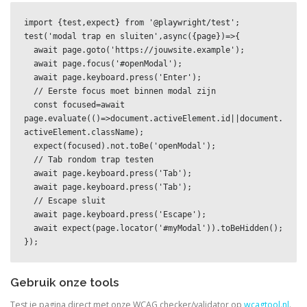
import {test,expect} from '@playwright/test';

test('modal trap en sluiten',async({page})=>{

  await page.goto('https://jouwsite.example');

  await page.focus('#openModal');

  await page.keyboard.press('Enter');

  // Eerste focus moet binnen modal zijn

  const focused=await 
page.evaluate(()=>document.activeElement.id||document.
activeElement.className);

  expect(focused).not.toBe('openModal');

  // Tab rondom trap testen

  await page.keyboard.press('Tab');

  await page.keyboard.press('Tab');

  // Escape sluit

  await page.keyboard.press('Escape');

  await expect(page.locator('#myModal')).toBeHidden();

});
Gebruik onze tools
Test je pagina direct met onze WCAG checker/validator op
wcagtool.nl
.