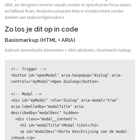
ARIA, en designers leveren visuals zonder te specificeren focus states
en fallback flows. Redacties plaatsen links in modalcontent zonder
denken aan keyboardgebruikers.
Zo los je dit op in code
Basismarkup (HTML + ARIA)
Gebruik semantische elementen + ARIA-attributes. Voorbeeld markup:
<!-- Trigger -->

<button id="openModal" aria-haspopup="dialog" aria-
controls="myModal">Open dialoog</button>

<!-- Modal -->

<div id="myModal" role="dialog" aria-modal="true" 
aria-labelledby="modalTitle" aria-
describedby="modalDesc" hidden>

  <div class="modal__content">

    <h2 id="modalTitle">Modal titel</h2>

    <p id="modalDesc">Korte beschrijving van de modal-
inhoud.</p>
