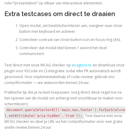
role=”presentation” op elkaar van interactieve elementen.
Extra testcases om direct te draaien
Open modal, zet beeldschermlezer aan, navigeer naar close
button met keyboard en activeer.
Controleer contrast van close-button icon en focus-ring (AA).
Controleer dat modal-titel binnen 1 woord het doel
communiceert.
Test direct met onze WCAG checker op
wcagtool.nl
, en download onze
plugin voor VSCode en CI-integratie zodat elke PR automatisch wordt
gescreend. Voor implementatiehulp of code-review: gebruik ons
contactformulier — we antwoorden binnen 24 uur.
Praktische tip die je nu kunt toepassen: voeg direct deze regel toe na
het openen van de modal om achtergrond onzichtbaar te maken voor
schermlezers:
document.querySelectorAll('main,nav,footer').forEach(el=>e
Test daarna met onze
l.setAttribute('aria-hidden','true'));
WCAG checker en deel je URL via het contactformulier voor een gratis
snelle review binnen 24 uur.