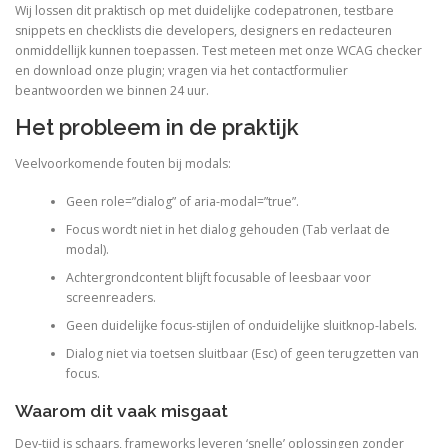
Wij lossen dit praktisch op met duidelijke codepatronen, testbare
snippets en checklists die developers, designers en redacteuren
onmiddellijk kunnen toepassen. Test meteen met onze WCAG checker
en download onze plugin; vragen via het contactformulier
beantwoorden we binnen 24 uur.
Het probleem in de praktijk
Veelvoorkomende fouten bij modals:
Geen role=”dialog” of aria-modal=”true”.
Focus wordt niet in het dialog gehouden (Tab verlaat de
modal).
Achtergrondcontent blijft focusable of leesbaar voor
screenreaders.
Geen duidelijke focus-stijlen of onduidelijke sluitknop-labels.
Dialog niet via toetsen sluitbaar (Esc) of geen terugzetten van
focus.
Waarom dit vaak misgaat
Dev-tijd is schaars, frameworks leveren ‘snelle’ oplossingen zonder