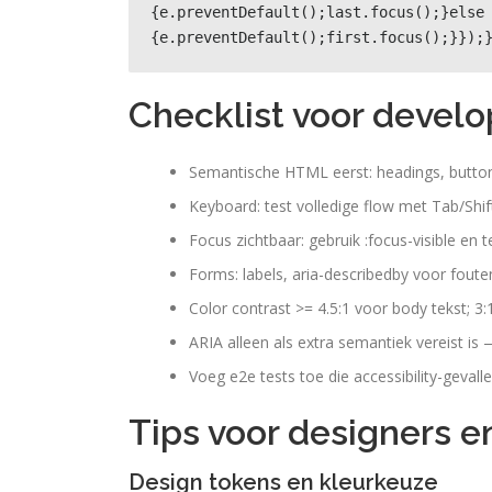
{e.preventDefault();last.focus();}else
{e.preventDefault();first.focus();}});
Checklist voor develo
Semantische HTML eerst: headings, buttons
Keyboard: test volledige flow met Tab/Shif
Focus zichtbaar: gebruik :focus-visible en 
Forms: labels, aria-describedby voor foute
Color contrast >= 4.5:1 voor body tekst; 3:
ARIA alleen als extra semantiek vereist i
Voeg e2e tests toe die accessibility-gevall
Tips voor designers e
Design tokens en kleurkeuze