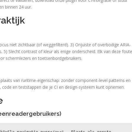
ect te valideren, download onze plugin voor CI-integratie of stuur
n binnen 24 uur.
aktijk
ocus niet zichtbaar (of weggefilterd). 3) Onjuiste of overbodige ARIA-
rs. 5) Slecht contrast of kleur als enige onderscheid. Elk van deze fout
oor schermlezers en toetsenbordgebruikers.
n plaats van runtime-eigenschap: zonder component-level patterns en
s, code en teststappen die je CI en design-systeem kunt opnemen.
e
creenreadergebruikers)