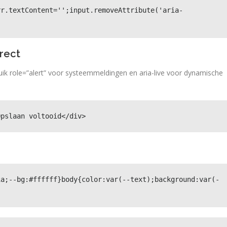
rr.textContent='';input.removeAttribute('aria-
rect
ruik role=”alert” voor systeemmeldingen en aria-live voor dynamische
Opslaan voltooid</div>
1a;--bg:#ffffff}body{color:var(--text);background:var(-