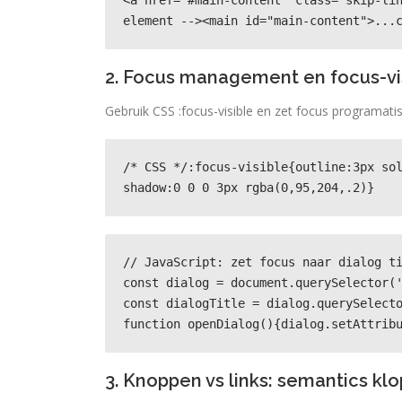
<a href="#main-content" class="skip-lin
element --><main id="main-content">...
2. Focus management en focus-vi
Gebruik CSS :focus-visible en zet focus programatis
/* CSS */:focus-visible{outline:3px so
shadow:0 0 0 3px rgba(0,95,204,.2)}
// JavaScript: zet focus naar dialog ti
const dialog = document.querySelector('
const dialogTitle = dialog.querySelecto
function openDialog(){dialog.setAttrib
3. Knoppen vs links: semantics kl