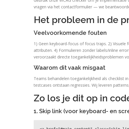
Gebruik onze WCAG checker om je implementatie dir
vragen via het contactformulier — we beantwoorde
Het probleem in de pr
Veelvoorkomende fouten
1) Geen keyboard-focus of focus traps. 2) Visuele f
attributen. 4) Formulieren zonder labels/inline erro
veroorzaakt directe toegankelijkheidsproblemen v
Waarom dit vaak misgaat
Teams behandelen toegankelijkheid als checklist i
testcases ontstaan regressies. Wij leveren pattern
Zo los je dit op in cod
1. Skip link (voor keyboard- en s