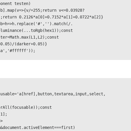
onent testen)

,b].map(v=>{v/=255;return v<=0.03928?
;return 0.2126*a[0]+0.7152*a[1]+0.0722*a[2]}

gb=h=>h.replace('#','').match(/.
luminance(...toRgb(hex1));const 
ter=Math.max(L1,L2);const 
0.05)/(darker+0.05)}

1a','#ffffff'));
cusable='a[href],button,textarea,input,select,
rAll(focusable));const 
1];

=>
&&document.activeElement===first)