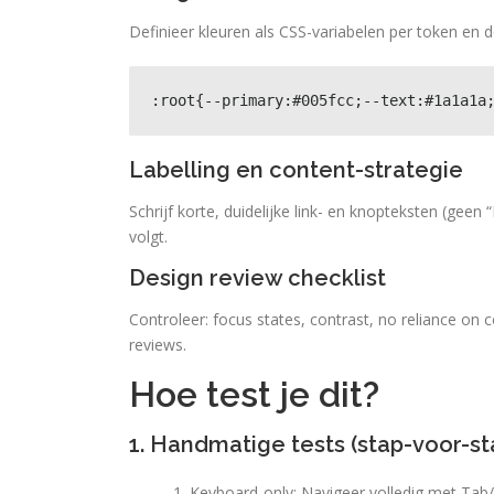
Definieer kleuren als CSS-variabelen per token en 
:root{--primary:#005fcc;--text:#1a1a1a
Labelling en content-strategie
Schrijf korte, duidelijke link- en knopteksten (geen 
volgt.
Design review checklist
Controleer: focus states, contrast, no reliance on 
reviews.
Hoe test je dit?
1. Handmatige tests (stap-voor-st
Keyboard-only: Navigeer volledig met Tab/S