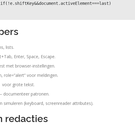
 if(!e.shiftKey&&document.activeElement===last)
}
pers
, lists.
t+Tab, Enter, Space, Escape.
test met browser-instellingen.
n, role=”alert” voor meldingen.
1 voor grote tekst.
s — documenteer patronen.
en simuleren (keyboard, screenreader attributes).
n redacties