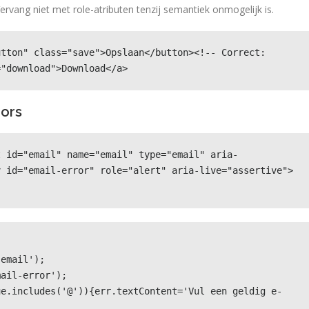
ervang niet met role-atributen tenzij semantiek onmogelijk is.
tton" class="save">Opslaan</button><!-- Correct: 
="download">Download</a>
rors
t id="email" name="email" type="email" aria-
v id="email-error" role="alert" aria-live="assertive">
email');

ail-error');

ue.includes('@')){err.textContent='Vul een geldig e-
-