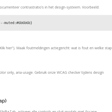
documenteer contrastratio’s in het design-systeem. Voorbeeld:
;--muted:#6b6b6b}
“Klik hier”). Maak foutmeldingen actiegericht: wat is fout en welke stap
color only, aria-usage. Gebruik onze WCAG checker tijdens design
ap)
hift+Tab, activeer alle controls en sluit modals met Escape.