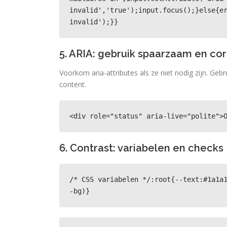
invalid','true');input.focus();}else{e
invalid');}}
5. ARIA: gebruik spaarzaam en cor
Voorkom aria-attributes als ze niet nodig zijn. Geb
content.
<div role="status" aria-live="polite">
6. Contrast: variabelen en checks
/* CSS variabelen */:root{--text:#1a1a
-bg)}