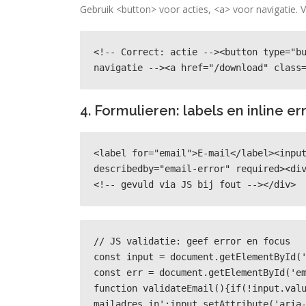
Gebruik <button> voor acties, <a> voor navigatie. V
<!-- Correct: actie --><button type="bu
navigatie --><a href="/download" class
4. Formulieren: labels en inline er
<label for="email">E-mail</label><inpu
describedby="email-error" required><di
<!-- gevuld via JS bij fout --></div>
// JS validatie: geef error en focus

const input = document.getElementById('
const err = document.getElementById('em
function validateEmail(){if(!input.val
mailadres in';input.setAttribute('aria