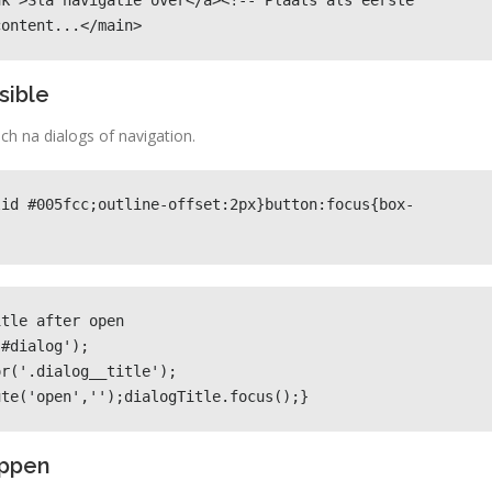
k">Sla navigatie over</a><!-- Plaats als eerste 
content...</main>
sible
ch na dialogs of navigation.
lid #005fcc;outline-offset:2px}button:focus{box-
tle after open

#dialog');

r('.dialog__title');

ute('open','');dialogTitle.focus();}
oppen