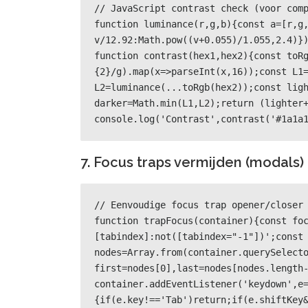
// JavaScript contrast check (voor comp
function luminance(r,g,b){const a=[r,g
v/12.92:Math.pow((v+0.055)/1.055,2.4)})
function contrast(hex1,hex2){const toR
{2}/g).map(x=>parseInt(x,16));const L1=
L2=luminance(...toRgb(hex2));const ligh
darker=Math.min(L1,L2);return (lighter+
console.log('Contrast',contrast('#1a1a
7. Focus traps vermijden (modals)
// Eenvoudige focus trap opener/closer

function trapFocus(container){const fo
[tabindex]:not([tabindex="-1"])';const 
nodes=Array.from(container.querySelecto
first=nodes[0],last=nodes[nodes.length-
container.addEventListener('keydown',e
{if(e.key!=='Tab')return;if(e.shiftKey