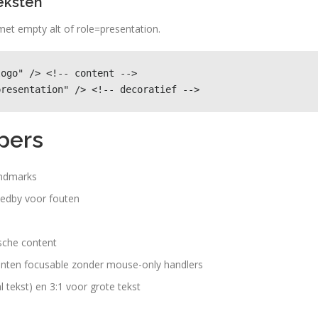
eksten
met empty alt of role=presentation.
ogo" /> <!-- content -->

presentation" /> <!-- decoratief -->
pers
andmarks
ribedby voor fouten
sche content
menten focusable zonder mouse-only handlers
 tekst) en 3:1 voor grote tekst