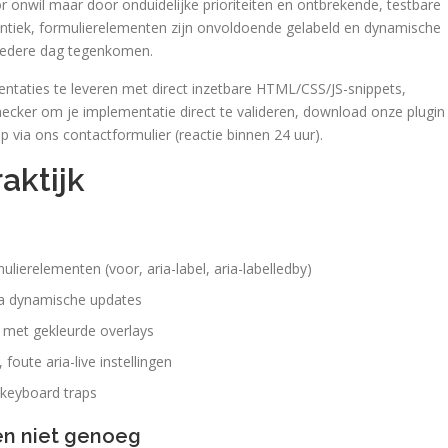
 onwil maar door onduidelijke prioriteiten en ontbrekende, testbare
tiek, formulierelementen zijn onvoldoende gelabeld en dynamische
e iedere dag tegenkomen.
entaties te leveren met direct inzetbare HTML/CSS/JS-snippets,
hecker om je implementatie direct te valideren, download onze plugin
lp via ons contactformulier (reactie binnen 24 uur).
aktijk
lierelementen (voor, aria-label, aria-labelledby)
 na dynamische updates
t met gekleurde overlays
foute aria-live instellingen
 keyboard traps
en niet genoeg