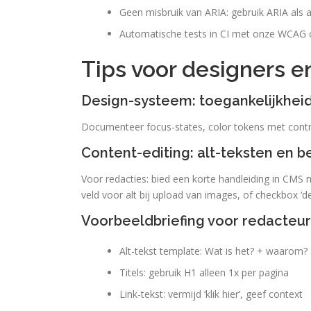
Geen misbruik van ARIA: gebruik ARIA als 
Automatische tests in CI met onze WCAG ch
Tips voor designers e
Design-systeem: toegankelijkhei
Documenteer focus-states, color tokens met con
Content-editing: alt-teksten en be
Voor redacties: bied een korte handleiding in CMS me
veld voor alt bij upload van images, of checkbox ‘de
Voorbeeldbriefing voor redacteur
Alt-tekst template: Wat is het? + waarom? +
Titels: gebruik H1 alleen 1x per pagina
Link-tekst: vermijd ‘klik hier’, geef context