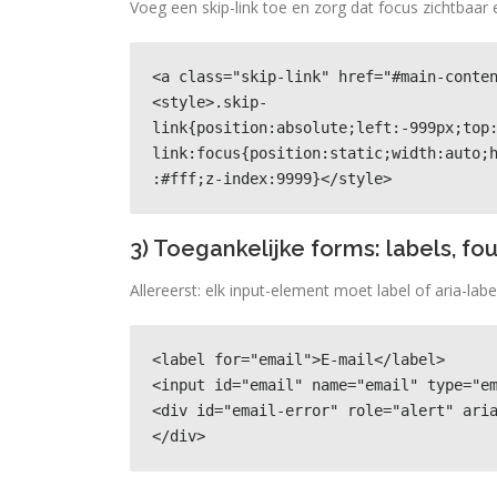
Voeg een skip-link toe en zorg dat focus zichtbaar en
<a class="skip-link" href="#main-conten
<style>.skip-
link{position:absolute;left:-999px;top
link:focus{position:static;width:auto;
:#fff;z-index:9999}</style>
3) Toegankelijke forms: labels, fo
Allereerst: elk input-element moet label of aria-lab
<label for="email">E-mail</label>

<input id="email" name="email" type="em
<div id="email-error" role="alert" ari
</div>