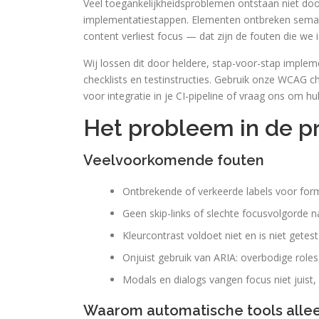
Veel toegankelijkheidsproblemen ontstaan niet door
implementatiestappen. Elementen ontbreken seman
content verliest focus — dat zijn de fouten die w
Wij lossen dit door heldere, stap-voor-stap implem
checklists en testinstructies. Gebruik onze WCAG c
voor integratie in je CI-pipeline of vraag ons om hu
Het probleem in de pr
Veelvoorkomende fouten
Ontbrekende of verkeerde labels voor formu
Geen skip-links of slechte focusvolgorde
Kleurcontrast voldoet niet en is niet getes
Onjuist gebruik van ARIA: overbodige roles, 
Modals en dialogs vangen focus niet juist,
Waarom automatische tools alle