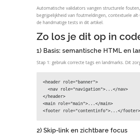
Automatische validators vangen structurele fouten
begrijpelijkheid van foutmeldingen, contextuele a
de handmatige tests in dit artikel.
Zo los je dit op in cod
1) Basis: semantische HTML en l
Stap 1: gebruik correcte tags en landmarks. Dit zo
<header role="banner">

  <nav role="navigation">...</nav>

</header>

<main role="main">...</main>

<footer role="contentinfo">...</footer
2) Skip-link en zichtbare focus