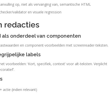
aanvulling op, niet als vervanging van, semantische HTML
ecker/validator en visuele regression
n redacties
d als onderdeel van componenten
trastwaarden en component-voorbeelden met screenreader-teksten.
grijpelijke labels
t voorbeelden: ‘Kort, specifiek, context’ voor alt-teksten. Verplicht
coratief’.
s
 actie (indien relevant)