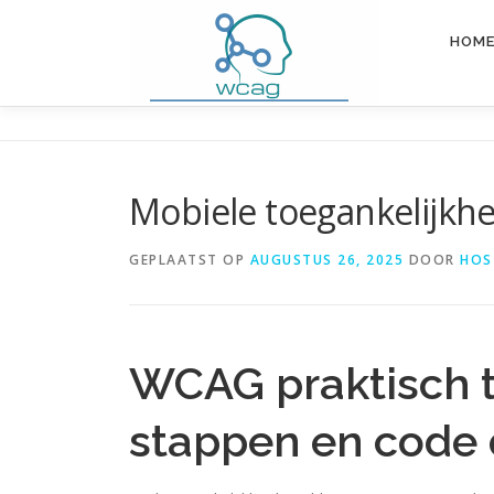
Ga
naar
HOM
de
inhoud
Mobiele toegankelijkhei
GEPLAATST OP
AUGUSTUS 26, 2025
DOOR
HOS
WCAG praktisch 
stappen en code 