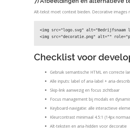
7) Afbeeldingen en alternatieve t
Alt-tekst moet context bieden. Decorative images 
<img src="logo.svg" alt="Bedrijfsnaam l
<img src="decoratie.png" alt="" role="
Checklist voor develo
Gebruik semantische HTML en correcte l
Alle inputs: label of aria-label + aria-desc
Skip-link aanwezig en focus zichtbaar
Focus management bij modals en dynami
Keyboard-navigatie: alle interactieve ele
Kleurcontrast minimaal 4.5:1 (14px normaal
Alt-teksten en aria-hidden voor decoratie