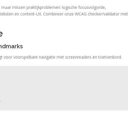
, maar missen praktijkproblemen: logische focusvolgorde,
lt-teksten en content-UX. Combineer onze WCAG checker/validator met
e
andmarks
rgt voor voorspelbare navigatie met screenreaders en toetsenbord.
>