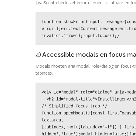
JavaScript-check: zet error-element zichtbaar en fo
function showError(input, message){con
error');err.textContent=message;err.hi
invalid','true');input.focus();}
4) Accessible modals en focus 
Modals moeten aria-modal, role=dialog en focus-tr
tabindex.
<div id="modal" role="dialog" aria-moda
  <h2 id="modal-title">Instellingen</h2>...</div>

/* Simplified focus trap */

function openModal(){const firstFocusab
textarea, 
[tabindex]:not([tabindex="-1"])');firs
hidden','true');modal.hidden=false;}fu