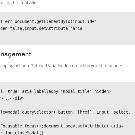
cus op het foutveld:
st err=document.getElementById(input.id+'-
dden=false;input.setAttribute('aria-
management
apping hebben. Zet inert/aria-hidden op achtergrond of beheer
l="true" aria-labelledby="modal-title" hidden>

le=modal.querySelector('button, [href], input, select, 
tFocusable.focus();document.body.setAttribute('aria-
nction closeModal()