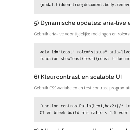
{modal.hidden=true;document.body.remov
5) Dynamische updates: aria-live 
Gebruik aria-live voor tijdelijke meldingen en role
<div id="toast" role="status" aria-live
function showToast(text){const t=docum
6) Kleurcontrast en scalable UI
Gebruik CSS-variabelen en test contrast programatisc
function contrastRatio(hex1,hex2){/* im
CI en breek build als ratio < 4.5 voor