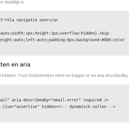
 duidelijk is:
t">Sla navigatie over</a>

:auto;width:1px;height:1px;overflow:hidden}.skip-
height:auto;left:auto;padding:8px;background:#000;color
uten en aria
el hebben. Toon foutberichten inline en koppel ze via aria-describedby.
ail" aria-describedby="email-error" required />

a-live="assertive" hidden><!-- dynamisch vullen -->