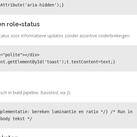
eAttribute('aria-hidden');}
en role=status
=status voor informatieve updates zonder assertive onderbrekingen.
="polite"></div>

ent.getElementById('toast');t.textContent=text;}
h in build pipeline. Basistest via JS:
plementatie: bereken luminantie en ratio */} /* Run in 
 body tekst */