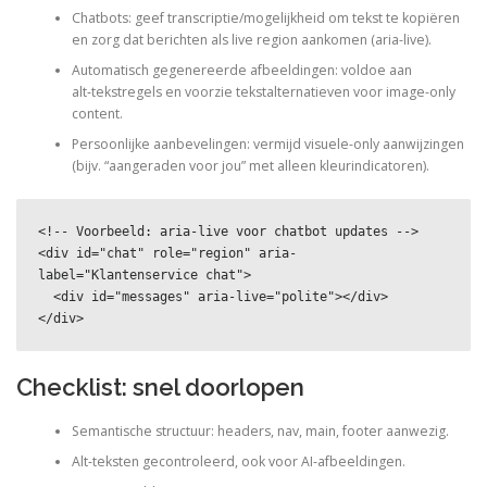
Chatbots: geef transcriptie/mogelijkheid om tekst te kopiëren
en zorg dat berichten als live region aankomen (aria-live).
Automatisch gegenereerde afbeeldingen: voldoe aan
alt‑tekstregels en voorzie tekstalternatieven voor image-only
content.
Persoonlijke aanbevelingen: vermijd visuele-only aanwijzingen
(bijv. “aangeraden voor jou” met alleen kleurindicatoren).
<!-- Voorbeeld: aria-live voor chatbot updates -->

<div id="chat" role="region" aria-
label="Klantenservice chat">

  <div id="messages" aria-live="polite"></div>

</div>
Checklist: snel doorlopen
Semantische structuur: headers, nav, main, footer aanwezig.
Alt‑teksten gecontroleerd, ook voor AI‑afbeeldingen.