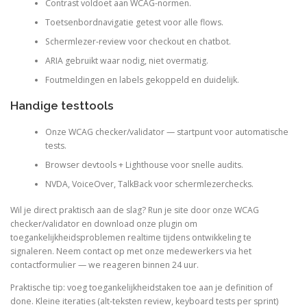
Contrast voldoet aan WCAG-normen.
Toetsenbordnavigatie getest voor alle flows.
Schermlezer-review voor checkout en chatbot.
ARIA gebruikt waar nodig, niet overmatig.
Foutmeldingen en labels gekoppeld en duidelijk.
Handige testtools
Onze WCAG checker/validator — startpunt voor automatische
tests.
Browser devtools + Lighthouse voor snelle audits.
NVDA, VoiceOver, TalkBack voor schermlezerchecks.
Wil je direct praktisch aan de slag? Run je site door onze WCAG
checker/validator en download onze plugin om
toegankelijkheidsproblemen realtime tijdens ontwikkeling te
signaleren. Neem contact op met onze medewerkers via het
contactformulier — we reageren binnen 24 uur.
Praktische tip: voeg toegankelijkheidstaken toe aan je definition of
done. Kleine iteraties (alt‑teksten review, keyboard tests per sprint)