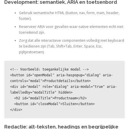
Development: semantiek, ARIA en toetsenbord
Gebruik semantische HTML (button, nav, form, main, header,
footer).
Reserveer ARIA voor gevallen waar native elementen echt niet
toereikend zijn.
Zorg dat alle interactieve componenten volledig met keyboard
te bedienen zijn (Tab, Shift+Tab, Enter, Space, Esc,
pijltjestoetsen).
<!-- Voorbeeld: toegankelijke modal -->

<button id="openModal" aria-haspopup="dialog" aria-
controls="modal">Productdetails</button>

<div id="modal" role="dialog" aria-modal="true" aria-
labelledby="modalTitle" hidden>

  <h2 id="modalTitle">Productnaam</h2>

  <button id="closeModal">Sluiten</button>

</div>
Redactie: alt-teksten, headings en begrijpelijke