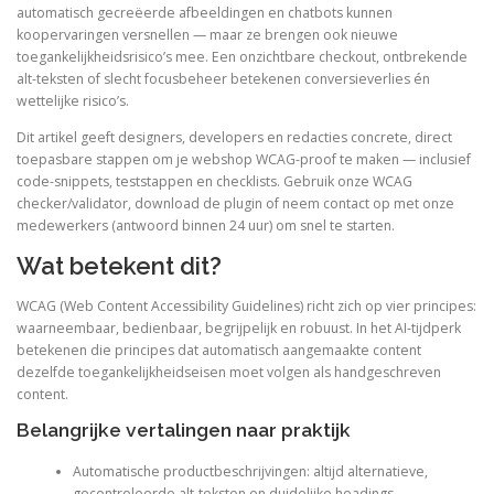
automatisch gecreëerde afbeeldingen en chatbots kunnen
koopervaringen versnellen — maar ze brengen ook nieuwe
toegankelijkheidsrisico’s mee. Een onzichtbare checkout, ontbrekende
alt-teksten of slecht focusbeheer betekenen conversieverlies én
wettelijke risico’s.
Dit artikel geeft designers, developers en redacties concrete, direct
toepasbare stappen om je webshop WCAG-proof te maken — inclusief
code-snippets, teststappen en checklists. Gebruik onze WCAG
checker/validator, download de plugin of neem contact op met onze
medewerkers (antwoord binnen 24 uur) om snel te starten.
Wat betekent dit?
WCAG (Web Content Accessibility Guidelines) richt zich op vier principes:
waarneembaar, bedienbaar, begrijpelijk en robuust. In het AI‑tijdperk
betekenen die principes dat automatisch aangemaakte content
dezelfde toegankelijkheidseisen moet volgen als handgeschreven
content.
Belangrijke vertalingen naar praktijk
Automatische productbeschrijvingen: altijd alternatieve,
gecontroleerde alt-teksten en duidelijke headings.