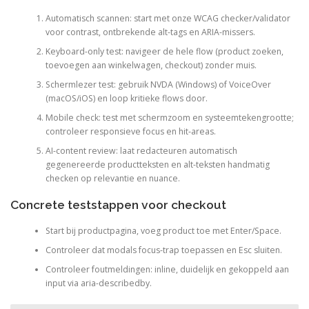
Automatisch scannen: start met onze WCAG checker/validator
voor contrast, ontbrekende alt-tags en ARIA-missers.
Keyboard-only test: navigeer de hele flow (product zoeken,
toevoegen aan winkelwagen, checkout) zonder muis.
Schermlezer test: gebruik NVDA (Windows) of VoiceOver
(macOS/iOS) en loop kritieke flows door.
Mobile check: test met schermzoom en systeemtekengrootte;
controleer responsieve focus en hit‑areas.
AI-content review: laat redacteuren automatisch
gegenereerde productteksten en alt-teksten handmatig
checken op relevantie en nuance.
Concrete teststappen voor checkout
Start bij productpagina, voeg product toe met Enter/Space.
Controleer dat modals focus-trap toepassen en Esc sluiten.
Controleer foutmeldingen: inline, duidelijk en gekoppeld aan
input via aria-describedby.