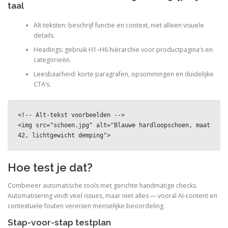
taal
Alt-teksten: beschrijf functie en context, niet alleen visuele
details.
Headings: gebruik H1–H6 hiërarchie voor productpagina’s en
categorieën.
Leesbaarheid: korte paragrafen, opsommingen en duidelijke
CTA’s.
<!-- Alt-tekst voorbeelden -->

<img src="schoen.jpg" alt="Blauwe hardloopschoen, maat 
42, lichtgewicht demping">
Hoe test je dat?
Combineer automatische tools met gerichte handmatige checks.
Automatisering vindt veel issues, maar niet alles — vooral AI‑content en
contextuele fouten vereisen menselijke beoordeling.
Stap-voor-stap testplan