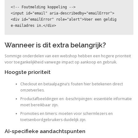
<!-- Foutmelding koppeling -->

<input id="email" aria-describedby="emailError">

<div id="emailError" role="alert">Voer een geldig 
e‑mailadres in.</div>
Wanneer is dit extra belangrijk?
Sommige onderdelen van een webshop hebben een hogere prioriteit
voor toegankelijkheid vanwege impact op aankoop en gebruik.
Hoogste prioriteit
Checkout en betaalpagina’s: fouten hier betekenen direct
omzetverlies.
Productafbeeldingen en -beschrijvingen: essentiële informatie
moet bereikbaar zijn.
Promoties en timers: moeten voor schermlezers en
toetsenbordgebruikers duidelijk zijn.
AI-specifieke aandachtspunten