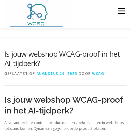
Ga
naar
Menu
de
inhoud
HOME
WCAG RICHTLIJNEN
Is jouw webshop WCAG-proof in het
AI‑tijdperk?
WCAG CHECKER / VALIDATOR
BLOG
GEPLAATST OP
AUGUSTUS 26, 2025
DOOR
WCAG
DOWNLOAD PLUGIN
CONTACT
Is jouw webshop WCAG-proof
in het AI‑tijdperk?
AI verandert hoe content, productdata en zoekresultaten in webshops
tot stand komen. Dynamisch gegenereerde productteksten,