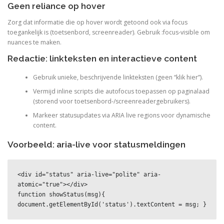
Geen reliance op hover
Zorg dat informatie die op hover wordt getoond ook via focus
toegankelijk is (toetsenbord, screenreader). Gebruik :focus-visible om
nuances te maken.
Redactie: linkteksten en interactieve content
Gebruik unieke, beschrijvende linkteksten (geen “klik hier”).
Vermijd inline scripts die autofocus toepassen op paginalaad
(storend voor toetsenbord-/screenreadergebruikers).
Markeer statusupdates via ARIA live regions voor dynamische
content.
Voorbeeld: aria-live voor statusmeldingen
<div id="status" aria-live="polite" aria-
atomic="true"></div>

function showStatus(msg){ 
document.getElementById('status').textContent = msg; }