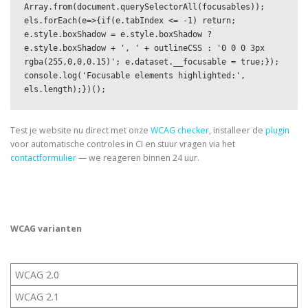
Array.from(document.querySelectorAll(focusables)); 
els.forEach(e=>{if(e.tabIndex <= -1) return; 
e.style.boxShadow = e.style.boxShadow ? 
e.style.boxShadow + ', ' + outlineCSS : '0 0 0 3px 
rgba(255,0,0,0.15)'; e.dataset.__focusable = true;}); 
console.log('Focusable elements highlighted:', 
els.length);})();
Test je website nu direct met onze
WCAG checker
, installeer de
plugin
voor automatische controles in CI en stuur vragen via het
contactformulier
— we reageren binnen 24 uur.
WCAG varianten
WCAG 2.0
WCAG 2.1