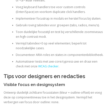
of <a> waar relevant.
Voeg keyboard handlers toe voor custom controls
(Enter/Space) en voorkom duplicate click handlers.
Implementeer focustrap in modals en herstel focus bij sluiten.
Gebruik roving tabindex voor groepen (tabs, radios, menu’s).
Toon duidelijke focusstijl en test bij verschillende zoomniveaus
en high-contrast modi.
Vermijd tabindex>0 op veel elementen; beperk tot
noodzakelijke cases.
Documenteer ARIA-roles en states in componentenbibliotheek.
Automatiseer tests met axe-core/cypress-axe en draai een
check met onze
WCAG checker
.
Tips voor designers en redacties
Visible focus en designsystem
Ontwerp duidelijk zichtbare focusstaten (kleur + outline-offset) en voeg
deze op componentniveau toe in het designsystem. Vermijd het
verbergen van focus door outline: none.