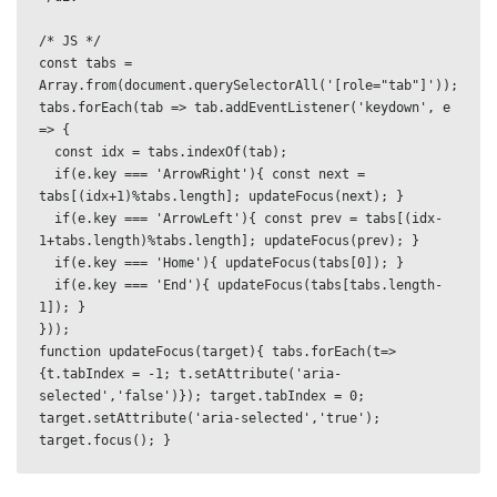
/* JS */

const tabs = 
Array.from(document.querySelectorAll('[role="tab"]'));

tabs.forEach(tab => tab.addEventListener('keydown', e 
=> {

  const idx = tabs.indexOf(tab);

  if(e.key === 'ArrowRight'){ const next = 
tabs[(idx+1)%tabs.length]; updateFocus(next); }

  if(e.key === 'ArrowLeft'){ const prev = tabs[(idx-
1+tabs.length)%tabs.length]; updateFocus(prev); }

  if(e.key === 'Home'){ updateFocus(tabs[0]); }

  if(e.key === 'End'){ updateFocus(tabs[tabs.length-
1]); }

}));

function updateFocus(target){ tabs.forEach(t=>
{t.tabIndex = -1; t.setAttribute('aria-
selected','false')}); target.tabIndex = 0; 
target.setAttribute('aria-selected','true'); 
target.focus(); }