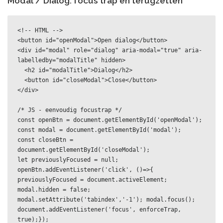
Modal / Dialog: focus trap en terugzetten
<!-- HTML -->

<button id="openModal">Open dialog</button>

<div id="modal" role="dialog" aria-modal="true" aria-
labelledby="modalTitle" hidden>

  <h2 id="modalTitle">Dialog</h2>

  <button id="closeModal">Close</button>

</div>

/* JS - eenvoudig focustrap */

const openBtn = document.getElementById('openModal');

const modal = document.getElementById('modal');

const closeBtn = 
document.getElementById('closeModal');

let previouslyFocused = null;

openBtn.addEventListener('click', ()=>{ 
previouslyFocused = document.activeElement; 
modal.hidden = false; 
modal.setAttribute('tabindex','-1'); modal.focus(); 
document.addEventListener('focus', enforceTrap, 
true);});
