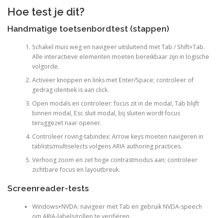
Hoe test je dit?
Handmatige toetsenbordtest (stappen)
Schakel muis weg en navigeer uitsluitend met Tab / Shift+Tab.
Alle interactieve elementen moeten bereikbaar zijn in logische
volgorde.
Activeer knoppen en links met Enter/Space; controleer of
gedrag identiek is aan click.
Open modals en controleer: focus zit in de modal, Tab blijft
binnen modal, Esc sluit modal, bij sluiten wordt focus
teruggezet naar opener.
Controleer roving-tabindex: Arrow keys moeten navigeren in
tablists/multiselects volgens ARIA authoring practices.
Verhoog zoom en zet hoge contrastmodus aan; controleer
zichtbare focus en layoutbreuk.
Screenreader-tests
Windows+NVDA: navigeer met Tab en gebruik NVDA-speech
om ARIA-labels/rollen te verifiëren.