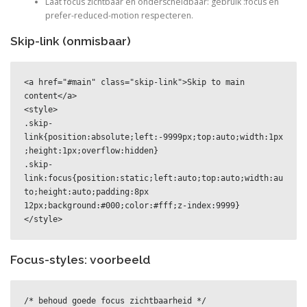
Laat focus zichtbaar en onderscheidbaar: gebruik :focus en
prefer-reduced-motion respecteren.
Skip-link (onmisbaar)
<a href="#main" class="skip-link">Skip to main 
content</a>

<style>

.skip-
link{position:absolute;left:-9999px;top:auto;width:1px
;height:1px;overflow:hidden}

.skip-
link:focus{position:static;left:auto;top:auto;width:au
to;height:auto;padding:8px 
12px;background:#000;color:#fff;z-index:9999}

</style>
Focus-styles: voorbeeld
/* behoud goede focus zichtbaarheid */
