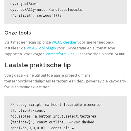
cy.injectAxe();

cy.checkA11y(null, {includedImpacts: 
['critical','serious']});
Onze tools
Start met een scan op onze
WCAG checker
voor snelle feedback.
Installeer de
WCAGTool plugin
voor CI-integratie en automatische
rapporten. Voor vragen:
contactformulier
— antwoorden binnen 24 uur.
Laatste praktische tip
Voeg deze kleine utiliteit toe aan je project om snel
toetsenbordvriendelijkheid te testen: een debug-overlay die keyboard-
focus en tabindex laat zien.
// debug script: markeert focusable elementen

(function(){const 
focusables='a,button,input,select,textarea,
[tabindex]'; const outlineCSS='2px dashed 
rgba(255,0,0,0.8)'; const els = 