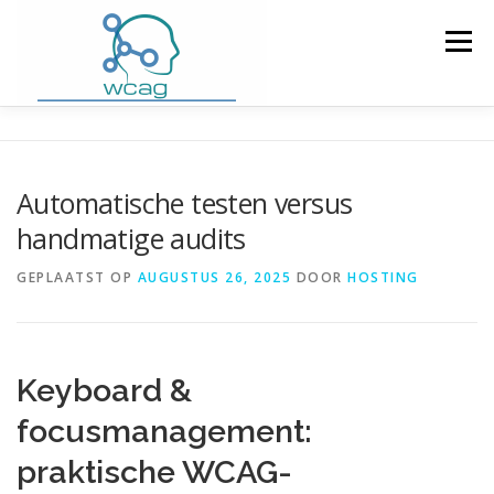
Ga
naar
Menu
de
inhoud
HOME
WCAG RICHTLIJNEN
Automatische testen versus
handmatige audits
WCAG CHECKER / VALIDATOR
BLOG
GEPLAATST OP
AUGUSTUS 26, 2025
DOOR
HOSTING
DOWNLOAD PLUGIN
CONTACT
Keyboard &
focusmanagement:
praktische WCAG-