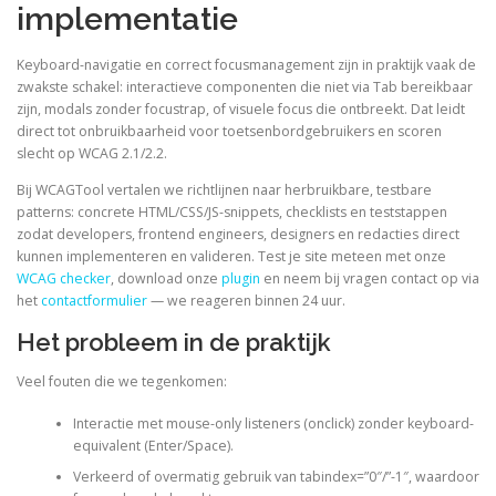
implementatie
Keyboard-navigatie en correct focusmanagement zijn in praktijk vaak de
zwakste schakel: interactieve componenten die niet via Tab bereikbaar
zijn, modals zonder focustrap, of visuele focus die ontbreekt. Dat leidt
direct tot onbruikbaarheid voor toetsenbordgebruikers en scoren
slecht op WCAG 2.1/2.2.
Bij WCAGTool vertalen we richtlijnen naar herbruikbare, testbare
patterns: concrete HTML/CSS/JS-snippets, checklists en teststappen
zodat developers, frontend engineers, designers en redacties direct
kunnen implementeren en valideren. Test je site meteen met onze
WCAG checker
, download onze
plugin
en neem bij vragen contact op via
het
contactformulier
— we reageren binnen 24 uur.
Het probleem in de praktijk
Veel fouten die we tegenkomen:
Interactie met mouse-only listeners (onclick) zonder keyboard-
equivalent (Enter/Space).
Verkeerd of overmatig gebruik van tabindex=”0″/”-1″, waardoor