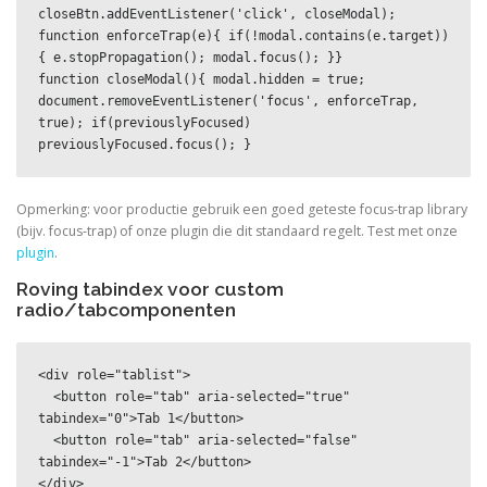
closeBtn.addEventListener('click', closeModal);

function enforceTrap(e){ if(!modal.contains(e.target))
{ e.stopPropagation(); modal.focus(); }}

function closeModal(){ modal.hidden = true; 
document.removeEventListener('focus', enforceTrap, 
true); if(previouslyFocused) 
previouslyFocused.focus(); }
Opmerking: voor productie gebruik een goed geteste focus-trap library
(bijv. focus-trap) of onze plugin die dit standaard regelt. Test met onze
plugin
.
Roving tabindex voor custom
radio/tabcomponenten
<div role="tablist">

  <button role="tab" aria-selected="true" 
tabindex="0">Tab 1</button>

  <button role="tab" aria-selected="false" 
tabindex="-1">Tab 2</button>

</div>
