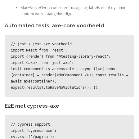
Mac+VoiceOver: controleer navigatie, labels en of dynamic
content wordt aangekondigd.
Automated tests: axe-core voorbeeld
// jest + jest-axe voorbeeld

import React from 'react';

import {render} from '@testing-library/react';

import {axe} from 'jest-axe';

test('component is accessible', async ()=>{ const 
{container} = render(<MyComponent />); const results = 
await axe(container); 
expect(results).toHaveNoViolations(); });
E2E met cypress-axe
// cypress support

import 'cypress-axe';

cy.visit('/pagina');
