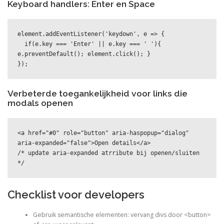
Keyboard handlers: Enter en Space
element.addEventListener('keydown', e => {

  if(e.key === 'Enter' || e.key === ' '){ 
e.preventDefault(); element.click(); }

});
Verbeterde toegankelijkheid voor links die
modals openen
<a href="#0" role="button" aria-haspopup="dialog" 
aria-expanded="false">Open details</a>

/* update aria-expanded atrribute bij openen/sluiten 
*/
Checklist voor developers
Gebruik semantische elementen: vervang divs door <button>