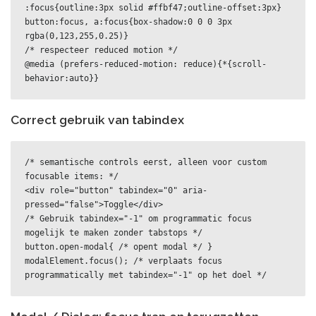
:focus{outline:3px solid #ffbf47;outline-offset:3px}

button:focus, a:focus{box-shadow:0 0 0 3px 
rgba(0,123,255,0.25)}

/* respecteer reduced motion */

@media (prefers-reduced-motion: reduce){*{scroll-
behavior:auto}}
Correct gebruik van tabindex
/* semantische controls eerst, alleen voor custom 
focusable items: */

<div role="button" tabindex="0" aria-
pressed="false">Toggle</div>

/* Gebruik tabindex="-1" om programmatic focus 
mogelijk te maken zonder tabstops */

button.open-modal{ /* opent modal */ }

modalElement.focus(); /* verplaats focus 
programmatically met tabindex="-1" op het doel */